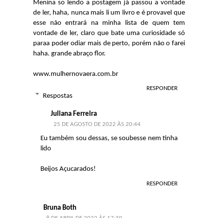
Menina so lendo a postagem já passou a vontade
de ler, haha, nunca mais li um livro e é provavel que
esse não entrará na minha lista de quem tem
vontade de ler, claro que bate uma curiosidade só
paraa poder odiar mais de perto, porém não o farei
haha. grande abraço flor.
www.mulhernovaera.com.br
RESPONDER
Respostas
Juliana Ferreira
25 DE AGOSTO DE 2022 ÀS 20:44
Eu também sou dessas, se soubesse nem tinha
lido
Beijos Açucarados!
RESPONDER
Bruna Both