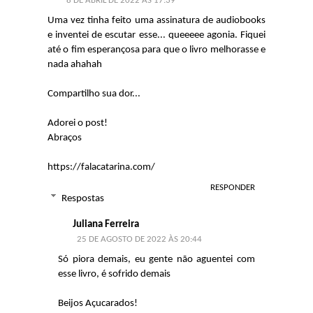
8 DE ABRIL DE 2022 ÀS 17:39
Uma vez tinha feito uma assinatura de audiobooks
e inventei de escutar esse... queeeee agonia. Fiquei
até o fim esperançosa para que o livro melhorasse e
nada ahahah
Compartilho sua dor...
Adorei o post!
Abraços
https://falacatarina.com/
RESPONDER
Respostas
Juliana Ferreira
25 DE AGOSTO DE 2022 ÀS 20:44
Só piora demais, eu gente não aguentei com
esse livro, é sofrido demais
Beijos Açucarados!