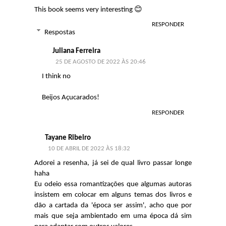
This book seems very interesting 😊
RESPONDER
Respostas
Juliana Ferreira
25 DE AGOSTO DE 2022 ÀS 20:46
I think no
Beijos Açucarados!
RESPONDER
Tayane Ribeiro
10 DE ABRIL DE 2022 ÀS 18:32
Adorei a resenha, já sei de qual livro passar longe
haha
Eu odeio essa romantizações que algumas autoras
insistem em colocar em alguns temas dos livros e
dão a cartada da 'época ser assim', acho que por
mais que seja ambientado em uma época dá sim