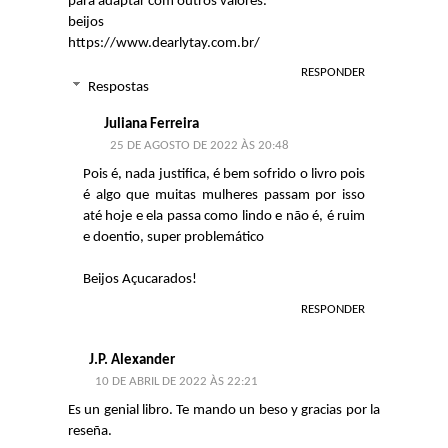
para adaptar com outros valores.
beijos
https://www.dearlytay.com.br/
RESPONDER
Respostas
Juliana Ferreira
25 DE AGOSTO DE 2022 ÀS 20:48
Pois é, nada justifica, é bem sofrido o livro pois
é algo que muitas mulheres passam por isso
até hoje e ela passa como lindo e não é, é ruim
e doentio, super problemático
Beijos Açucarados!
RESPONDER
J.P. Alexander
10 DE ABRIL DE 2022 ÀS 22:21
Es un genial libro. Te mando un beso y gracias por la
reseña.