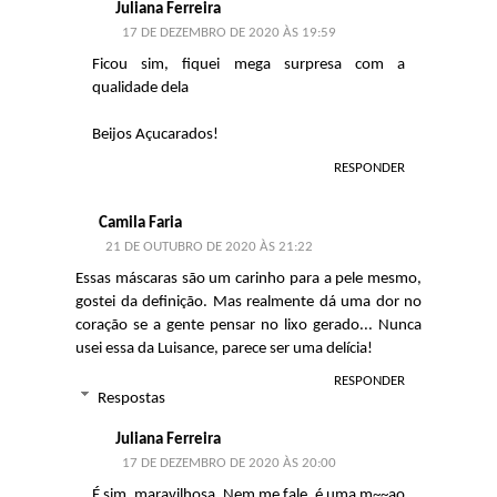
Juliana Ferreira
17 DE DEZEMBRO DE 2020 ÀS 19:59
Ficou sim, fiquei mega surpresa com a
qualidade dela
Beijos Açucarados!
RESPONDER
Camila Faria
21 DE OUTUBRO DE 2020 ÀS 21:22
Essas máscaras são um carinho para a pele mesmo,
gostei da definição. Mas realmente dá uma dor no
coração se a gente pensar no lixo gerado... Nunca
usei essa da Luisance, parece ser uma delícia!
RESPONDER
Respostas
Juliana Ferreira
17 DE DEZEMBRO DE 2020 ÀS 20:00
É sim, maravilhosa. Nem me fale, é uma m~~ao