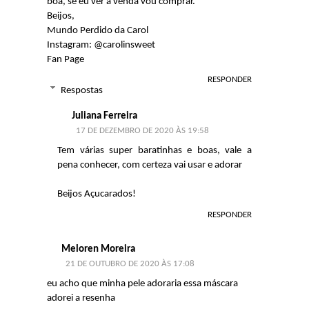
boa, se eu ver a venda vou comprar.
Beijos,
Mundo Perdido da Carol
Instagram: @carolinsweet
Fan Page
RESPONDER
Respostas
Juliana Ferreira
17 DE DEZEMBRO DE 2020 ÀS 19:58
Tem várias super baratinhas e boas, vale a
pena conhecer, com certeza vai usar e adorar
Beijos Açucarados!
RESPONDER
Meloren Moreira
21 DE OUTUBRO DE 2020 ÀS 17:08
eu acho que minha pele adoraria essa máscara
adorei a resenha