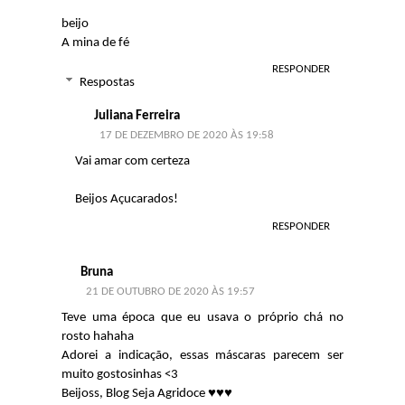
beijo
A mina de fé
RESPONDER
Respostas
Juliana Ferreira
17 DE DEZEMBRO DE 2020 ÀS 19:58
Vai amar com certeza
Beijos Açucarados!
RESPONDER
Bruna
21 DE OUTUBRO DE 2020 ÀS 19:57
Teve uma época que eu usava o próprio chá no
rosto hahaha
Adorei a indicação, essas máscaras parecem ser
muito gostosinhas <3
Beijoss,
Blog Seja Agridoce
♥️♥️♥️