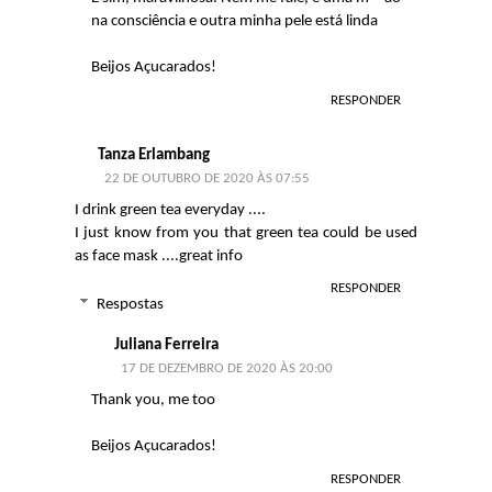
na consciência e outra minha pele está linda
Beijos Açucarados!
RESPONDER
Tanza Erlambang
22 DE OUTUBRO DE 2020 ÀS 07:55
I drink green tea everyday ....
I just know from you that green tea could be used
as face mask ....great info
RESPONDER
Respostas
Juliana Ferreira
17 DE DEZEMBRO DE 2020 ÀS 20:00
Thank you, me too
Beijos Açucarados!
RESPONDER