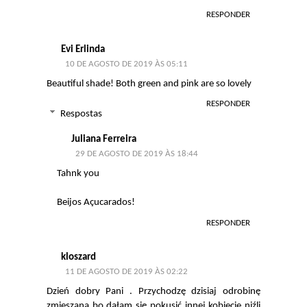
RESPONDER
Evi Erlinda
10 DE AGOSTO DE 2019 ÀS 05:11
Beautiful shade! Both green and pink are so lovely
RESPONDER
Respostas
Juliana Ferreira
29 DE AGOSTO DE 2019 ÀS 18:44
Tahnk you
Beijos Açucarados!
RESPONDER
kloszard
11 DE AGOSTO DE 2019 ÀS 02:22
Dzień dobry Pani . Przychodzę dzisiaj odrobinę
zmieszana bo dałam się pokusić innej kobiecie niźli