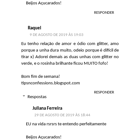
Beijos Açucarados!
RESPONDER
Raquel
9 DE AGOSTO DE 2019 ÀS 19:03
Eu tenho relação de amor e ódio com glitter, amo
porque a unha dura muito, odeio porque é difícil de
tirar x) Adorei demais as duas unhas com glitter no
verde, e o rosinha brilhante ficou MUITO fofo!
Bom fim de semana!
tipsnconfessions.blogspot.com
RESPONDER
Respostas
Juliana Ferreira
29 DE AGOSTO DE 2019 ÀS 18:44
EU na vida rsrsrs te entendo perfeitamente
Beijos Açucarados!