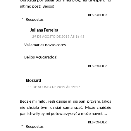
Obrigada por pasar por meu blog! eu te espero no
ultimo post! Beijos!
RESPONDER
Respostas
Juliana Ferreira
29 DE AGOSTO DE 2019 ÀS 18:45
Vai amar as novas cores
Beijos Açucarados!
RESPONDER
kloszard
11 DE AGOSTO DE 2019 ÀS 19:17
Będzie mi miło , jeśli dzisiaj mi się pani przyśni. Jakoś
nie chciała bym dzisiaj sama spać. Może znajdzie
pani chwilę by mi potowarzyszyć a może nawet ...
RESPONDER
Respostas