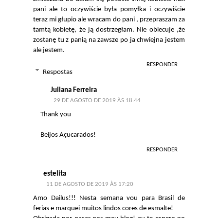
pani ale to oczywiście była pomyłka i oczywiście
teraz mi głupio ale wracam do pani , przepraszam za
tamtą kobietę, że ją dostrzegłam. Nie obiecuje ,że
zostanę tu z panią na zawsze po ja chwiejna jestem
ale jestem.
RESPONDER
Respostas
Juliana Ferreira
29 DE AGOSTO DE 2019 ÀS 18:44
Thank you
Beijos Açucarados!
RESPONDER
estelita
11 DE AGOSTO DE 2019 ÀS 17:20
Amo Dailus!!! Nesta semana vou para Brasil de
ferias e marquei muitos lindos cores de esmalte!