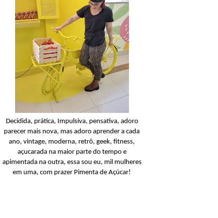
Condicionador
Açucarando: Shampoo 
Condicionador Novex Rit
Dorama!
Ler o post
Decidida, prática, Impulsiva, pensativa, adoro
parecer mais nova, mas adoro aprender a cada
ano, vintage, moderna, retrô, geek, fitness,
açucarada na maior parte do tempo e
apimentada na outra, essa sou eu, mil mulheres
em uma, com prazer Pimenta de Açúcar!