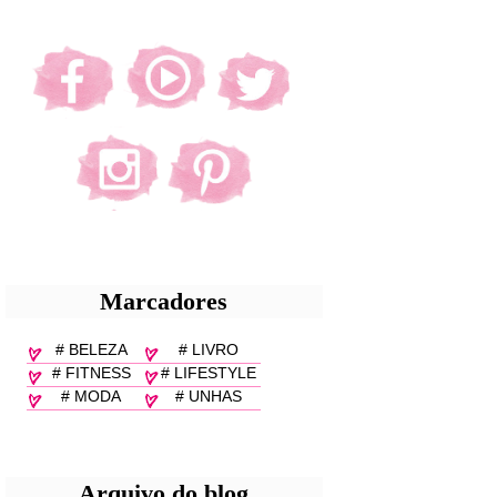
Marcadores
# BELEZA
# LIVRO
# FITNESS
# LIFESTYLE
# MODA
# UNHAS
Arquivo do blog