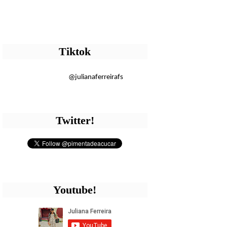
Tiktok
@julianaferreirafs
Twitter!
Youtube!