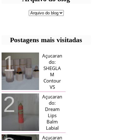
Postagens mais visitadas
Açucaran
do:
SHEGLA
M
Contour
VS
Bronzer!
Açucaran
HELLO AÇUCARADAS, E NESTE
do:
MÊS CHEGOU AQUI EM CASA UMA
Dream
CAIXA RECHEADA DE SHEGLAM,
Lips
TINHA BLUSH, ILUMINADORES E
TODOS OS BRONZER E
Balm
CONTORNOS ...
Labial
Magico
Açucaran