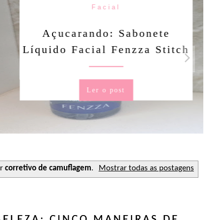
Facial
rando: Sabonete
Facial Fenzza Stitch
Ler o post
or
corretivo de camuflagem
.
Mostrar todas as postagens
BELEZA: CINCO MANEIRAS DE