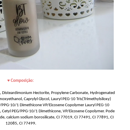
♥ Composição:
ate, Disteardimonium Hectorite, Propylene Carbonate, Hydrogenated
xyethanol, Caprylyl Glycol, Lauryl PEG-10 Tris(Trimethylsiloxy)
 PEG/PPG-10/1 Dimethicone VP/Eicosene Copolymer Lauryl PEG-10
one, Cetyl PEG/PPG-10/1 Dimethicone, VP/Eicosene Copolymer. Pode
xide, calcium sodium borosilicate, CI 77019, CI 77491, CI 77891, CI
12085, CI 77499.