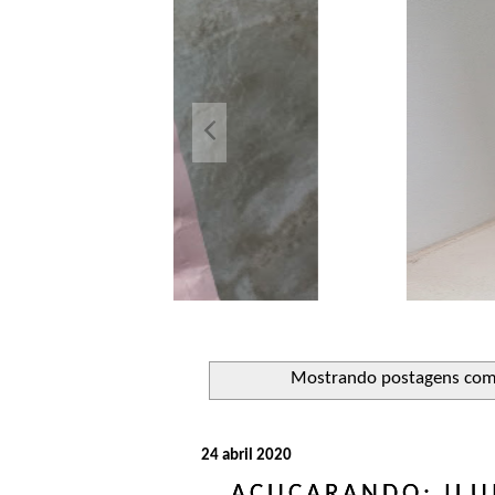
Açuca
Líquido 
Mostrando postagens co
24 abril 2020
AÇUCARANDO: ILU