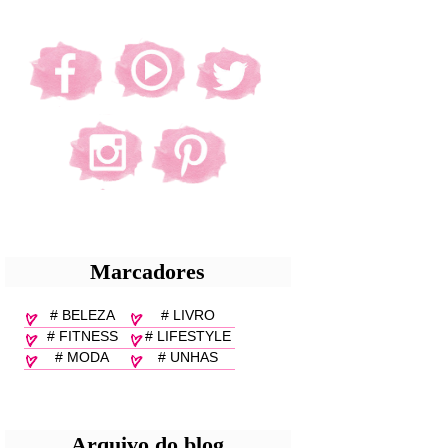
Marcadores
# BELEZA
# LIVRO
# FITNESS
# LIFESTYLE
# MODA
# UNHAS
Arquivo do blog