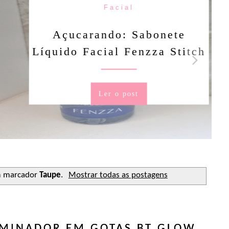
Facial
rando: Sabonete
Facial Fenzza Stitch
Ler o post
m marcador
Taupe
.
Mostrar todas as postagens
MINADOR EM GOTAS BT GLOW