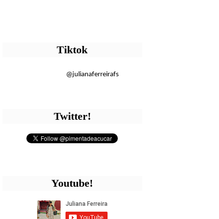
Tiktok
@julianaferreirafs
Twitter!
Youtube!