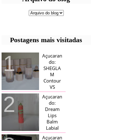
Postagens mais visitadas
Açucaran
do:
SHEGLA
M
Contour
VS
Bronzer!
Açucaran
HELLO AÇUCARADAS, E NESTE
do:
MÊS CHEGOU AQUI EM CASA UMA
Dream
CAIXA RECHEADA DE SHEGLAM,
Lips
TINHA BLUSH, ILUMINADORES E
TODOS OS BRONZER E
Balm
CONTORNOS ...
Labial
Magico
Açucaran