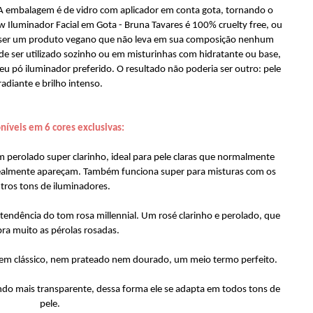
 embalagem é de vidro com aplicador em conta gota, tornando o
low Iluminador Facial em Gota - Bruna Tavares é 100% cruelty free, ou
de ser um produto vegano que não leva em sua composição nenhum
de ser utilizado sozinho ou em misturinhas com hidratante ou base,
pó iluminador preferido. O resultado não poderia ser outro: pele
radiante e brilho intenso.
níveis em 6 cores exclusivas:
erolado super clarinho, ideal para pele claras que normalmente
realmente apareçam. Também funciona super para misturas com os
tros tons de iluminadores.
tendência do tom rosa millennial. Um rosé clarinho e perolado, que
ra muito as pérolas rosadas.
em clássico, nem prateado nem dourado, um meio termo perfeito.
o mais transparente, dessa forma ele se adapta em todos tons de
pele.