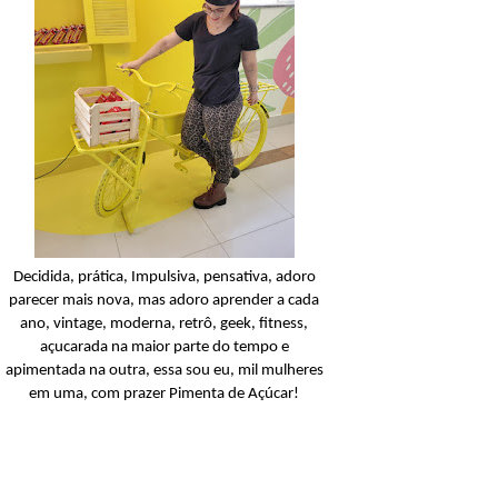
Condicionador
Açucarando: Shampoo 
Condicionador Novex Rit
Dorama!
Ler o post
Decidida, prática, Impulsiva, pensativa, adoro
parecer mais nova, mas adoro aprender a cada
ano, vintage, moderna, retrô, geek, fitness,
açucarada na maior parte do tempo e
apimentada na outra, essa sou eu, mil mulheres
em uma, com prazer Pimenta de Açúcar!