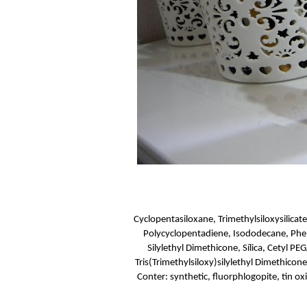
Cyclopentasiloxane, Trimethylsiloxysilic
Polycyclopentadiene, Isododecane, Pheno
Silylethyl Dimethicone, Sílica, Cetyl
Tris(Trimethylsiloxy)silylethyl Dimethic
Conter: synthetic, fluorphlogopite, tin o