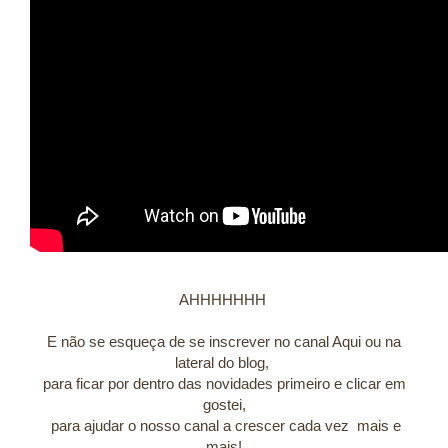
AHHHHHHH
E não se esqueça de se inscrever no canal Aqui ou na
lateral do blog,
para ficar por dentro das novidades primeiro e clicar em
gostei,
para ajudar o nosso canal a crescer cada vez mais e
mais!