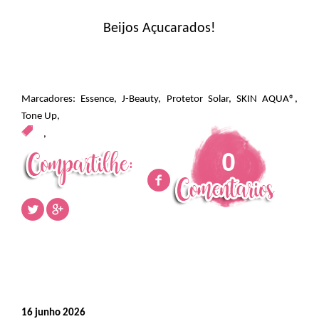
Beijos Açucarados!
Marcadores:
Essence
,
J-Beauty
,
Protetor Solar
,
SKIN AQUA®
,
Tone Up
,
,
0
16 junho 2026