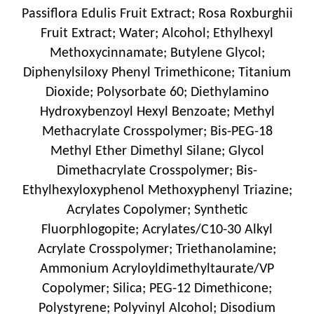
Passiflora Edulis Fruit Extract; Rosa Roxburghii
Fruit Extract; Water; Alcohol; Ethylhexyl
Methoxycinnamate; Butylene Glycol;
Diphenylsiloxy Phenyl Trimethicone; Titanium
Dioxide; Polysorbate 60; Diethylamino
Hydroxybenzoyl Hexyl Benzoate; Methyl
Methacrylate Crosspolymer; Bis-PEG-18
Methyl Ether Dimethyl Silane; Glycol
Dimethacrylate Crosspolymer; Bis-
Ethylhexyloxyphenol Methoxyphenyl Triazine;
Acrylates Copolymer; Synthetic
Fluorphlogopite; Acrylates/C10-30 Alkyl
Acrylate Crosspolymer; Triethanolamine;
Ammonium Acryloyldimethyltaurate/VP
Copolymer; Silica; PEG-12 Dimethicone;
Polystyrene; Polyvinyl Alcohol; Disodium