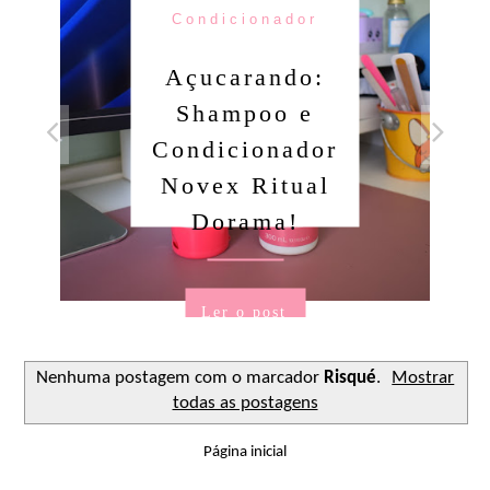
Condicionador
Açucarando:
Shampoo e
Condicionador
Novex Ritual
Dorama!
Ler o post
Nenhuma postagem com o marcador
Risqué
.
Mostrar
todas as postagens
Página inicial