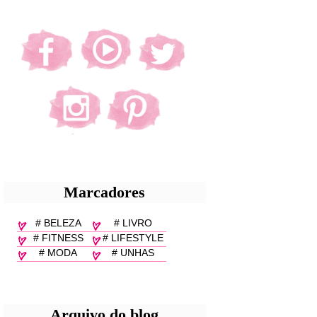
Marcadores
# BELEZA
# LIVRO
# FITNESS
# LIFESTYLE
# MODA
# UNHAS
Arquivo do blog