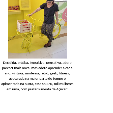
Condicionador
Açucarando: Shampoo 
Condicionador Novex Rit
Dorama!
Ler o post
Decidida, prática, Impulsiva, pensativa, adoro
parecer mais nova, mas adoro aprender a cada
ano, vintage, moderna, retrô, geek, fitness,
açucarada na maior parte do tempo e
apimentada na outra, essa sou eu, mil mulheres
em uma, com prazer Pimenta de Açúcar!