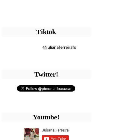
Tiktok
@julianaferreirafs
Twitter!
Youtube!