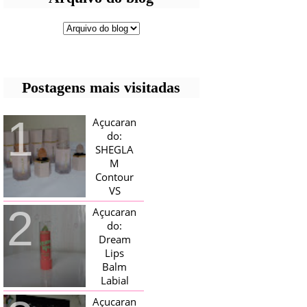
Postagens mais visitadas
Açucaran
do:
SHEGLA
M
Contour
VS
Bronzer!
Açucaran
HELLO AÇUCARADAS, E NESTE
do:
MÊS CHEGOU AQUI EM CASA UMA
Dream
CAIXA RECHEADA DE SHEGLAM,
Lips
TINHA BLUSH, ILUMINADORES E
TODOS OS BRONZER E
Balm
CONTORNOS ...
Labial
Magico
Açucaran