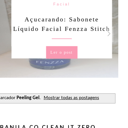
Facial
rando: Sabonete
Facial Fenzza Stitch
Ler o post
marcador
Peeling Gel
.
Mostrar todas as postagens
BANILA CO CLEAN IT ZERO