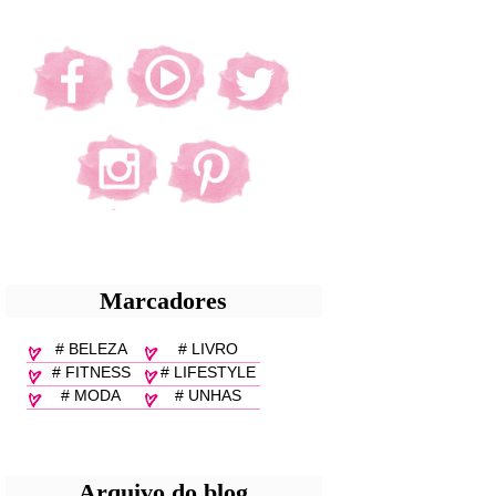
Marcadores
# BELEZA
# LIVRO
# FITNESS
# LIFESTYLE
# MODA
# UNHAS
Arquivo do blog