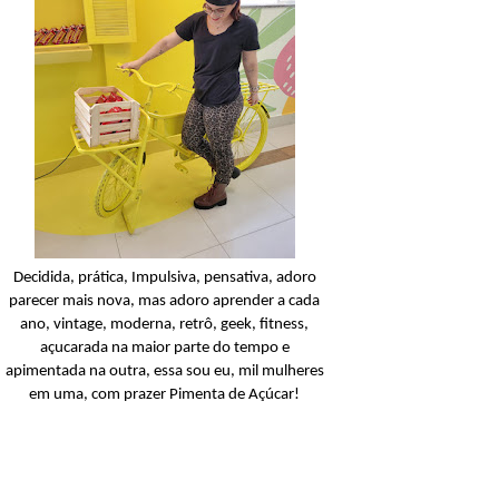
Balanceada
Açucarando: Palmoliv
Naturals Neutro Limpie
Balanceada Shampoo
Ler o post
Decidida, prática, Impulsiva, pensativa, adoro
parecer mais nova, mas adoro aprender a cada
ano, vintage, moderna, retrô, geek, fitness,
açucarada na maior parte do tempo e
apimentada na outra, essa sou eu, mil mulheres
em uma, com prazer Pimenta de Açúcar!