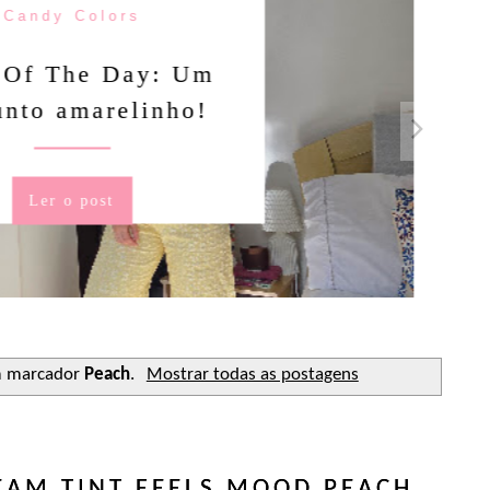
Candy Colors
Of The Day: Um
nto amarelinho!
Ler o post
m marcador
Peach
.
Mostrar todas as postagens
EAM TINT FEELS MOOD PEACH