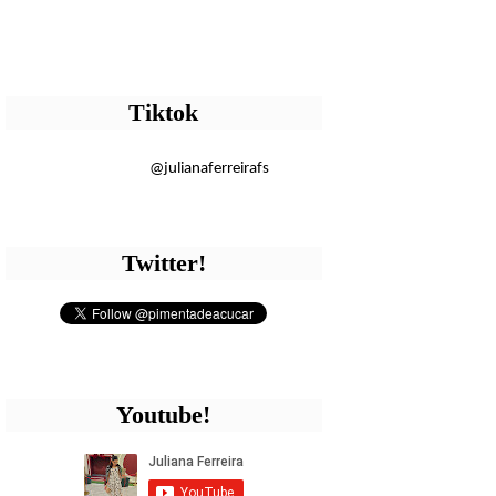
Tiktok
@julianaferreirafs
Twitter!
Youtube!