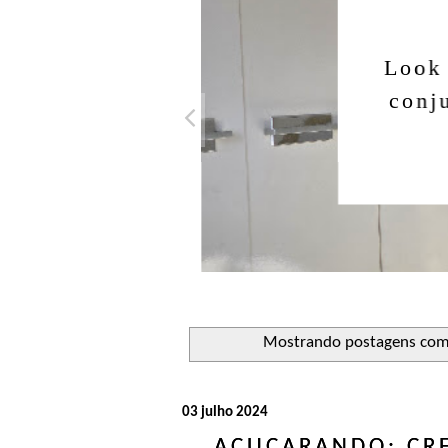
Look 
conju
Mostrando postagens co
03 julho 2024
AÇUCARANDO: CR