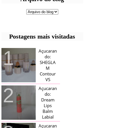
Postagens mais visitadas
Açucaran
do:
SHEGLA
M
Contour
VS
Bronzer!
Açucaran
HELLO AÇUCARADAS, E NESTE
do:
MÊS CHEGOU AQUI EM CASA UMA
Dream
CAIXA RECHEADA DE SHEGLAM,
Lips
TINHA BLUSH, ILUMINADORES E
TODOS OS BRONZER E
Balm
CONTORNOS ...
Labial
Magico
Açucaran