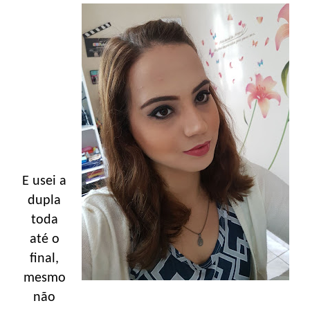
E usei a
dupla
toda
até o
final,
mesmo
não