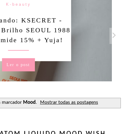
K-beauty
ando: KSECRET -
 Brilho SEOUL 1988
amide 15% + Yuja!
Ler o post
m marcador
Mood
.
Mostrar todas as postagens
ATOM LIQUIDO MOOD WISH