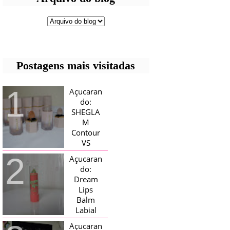
Postagens mais visitadas
Açucaran
do:
SHEGLA
M
Contour
VS
Bronzer!
Açucaran
HELLO AÇUCARADAS, E NESTE
do:
MÊS CHEGOU AQUI EM CASA UMA
Dream
CAIXA RECHEADA DE SHEGLAM,
Lips
TINHA BLUSH, ILUMINADORES E
TODOS OS BRONZER E
Balm
CONTORNOS ...
Labial
Magico
Açucaran