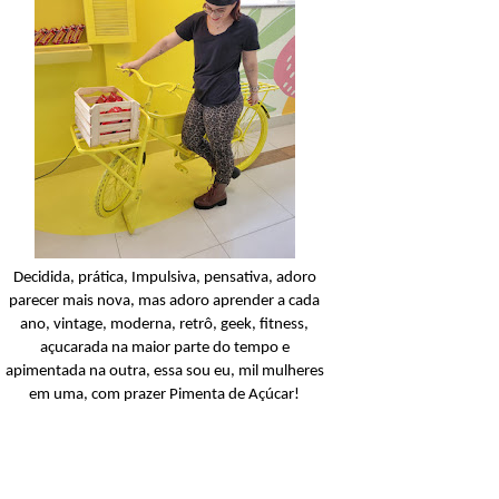
Baw Clothing
Look Of The Day: Um
Bermuda, 3 looks!
Ler o post
Decidida, prática, Impulsiva, pensativa, adoro
parecer mais nova, mas adoro aprender a cada
ano, vintage, moderna, retrô, geek, fitness,
açucarada na maior parte do tempo e
apimentada na outra, essa sou eu, mil mulheres
em uma, com prazer Pimenta de Açúcar!