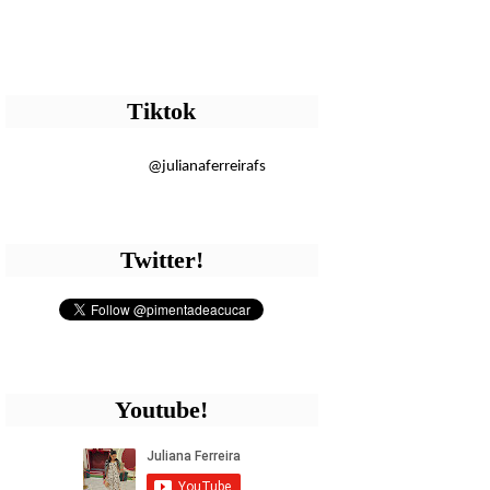
Tiktok
@julianaferreirafs
Twitter!
Youtube!