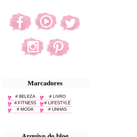
Marcadores
# BELEZA
# LIVRO
# FITNESS
# LIFESTYLE
# MODA
# UNHAS
Arquivo do blog