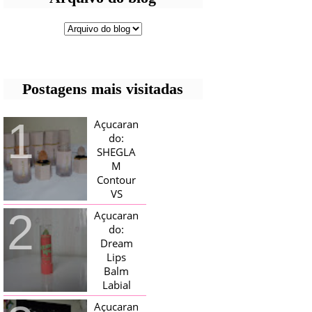
Postagens mais visitadas
Açucaran
do:
SHEGLA
M
Contour
VS
Bronzer!
Açucaran
HELLO AÇUCARADAS, E NESTE
do:
MÊS CHEGOU AQUI EM CASA UMA
Dream
CAIXA RECHEADA DE SHEGLAM,
Lips
TINHA BLUSH, ILUMINADORES E
TODOS OS BRONZER E
Balm
CONTORNOS ...
Labial
Magico
Açucaran