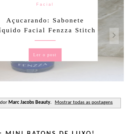
Facial
rando: Sabonete
Facial Fenzza Stitch
Ler o post
ador
Marc Jacobs Beauty
.
Mostrar todas as postagens
 MINI BATONS DE LUXO!