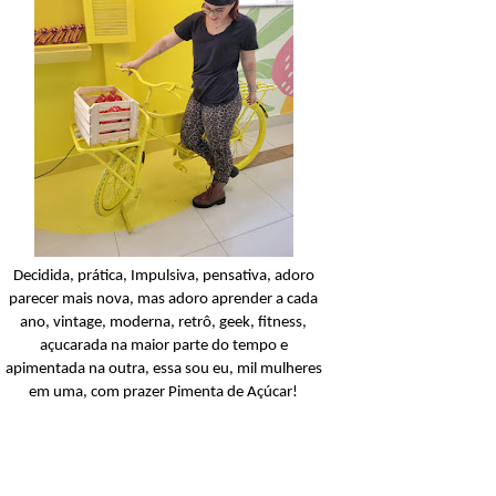
Condicionador
Açucarando: Shampoo 
Condicionador Novex Rit
Dorama!
Ler o post
Decidida, prática, Impulsiva, pensativa, adoro
parecer mais nova, mas adoro aprender a cada
ano, vintage, moderna, retrô, geek, fitness,
açucarada na maior parte do tempo e
apimentada na outra, essa sou eu, mil mulheres
em uma, com prazer Pimenta de Açúcar!