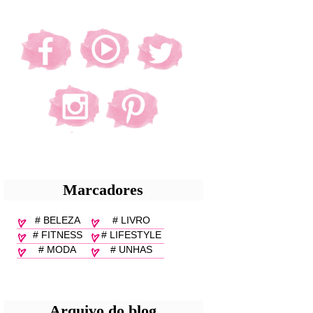
Marcadores
# BELEZA
# LIVRO
# FITNESS
# LIFESTYLE
# MODA
# UNHAS
Arquivo do blog