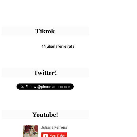
Tiktok
@julianaferreirafs
Twitter!
Youtube!