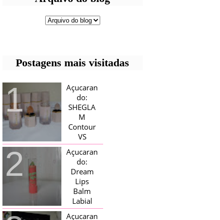
Postagens mais visitadas
Açucaran
do:
SHEGLA
M
Contour
VS
Bronzer!
Açucaran
HELLO AÇUCARADAS, E NESTE
do:
MÊS CHEGOU AQUI EM CASA UMA
Dream
CAIXA RECHEADA DE SHEGLAM,
Lips
TINHA BLUSH, ILUMINADORES E
TODOS OS BRONZER E
Balm
CONTORNOS ...
Labial
Magico
Açucaran