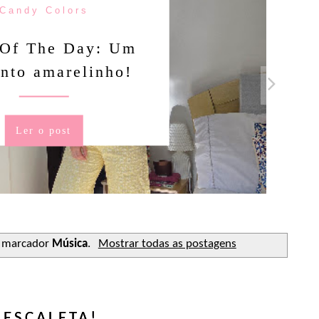
Candy Colors
Of The Day: Um
nto amarelinho!
Ler o post
 marcador
Música
.
Mostrar todas as postagens
ESCALETA!