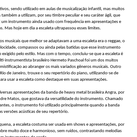
ivos, sendo utilizado em aulas de musicalização infantil, mas muitos
também a utilizam, por seu timbre peculiar e seu caráter ágil, que
 É um instrumento ainda usado com frequência em apresentações e
. Mas hoje em dia a escaleta ultrapassou esses limites.
los musicais que melhor se adaptavam a uma escaleta era o reggae, o
locidade, compassos ou ainda pelas batidas que esse instrumento
xigido pelo estilo. Mas com o tempo, concluiu-se que a escaleta é
i-instrumentista brasileiro Hermeto Paschoal foi um dos muitos
mistificação ao abranger os mais variados gêneros musicais. Outro
 Rio de Janeiro, trouxe o seu repertório do piano, utilizando-se de
ara usar a escaleta como destaque em suas apresentações.
ersas apresentações da banda de heavy metal brasileira Angra, por
Andre Matos, que gostava da versatilidade do instrumento. Chamado
antes, o instrumento foi utilizado principalmente quando a banda
s versões acústicas de seu repertório.
quena, a escaleta costuma ser usada em shows e apresentações, por
imbre muito doce e harmonioso, sem ruídos, contrastando melodias