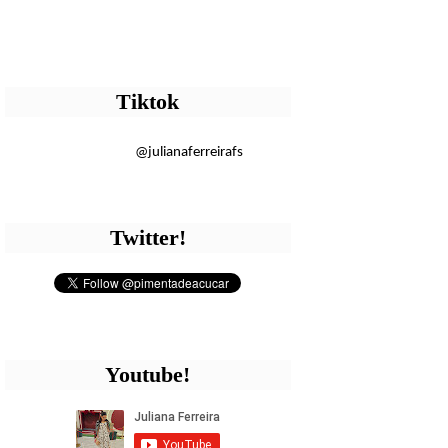
Tiktok
@julianaferreirafs
Twitter!
Youtube!