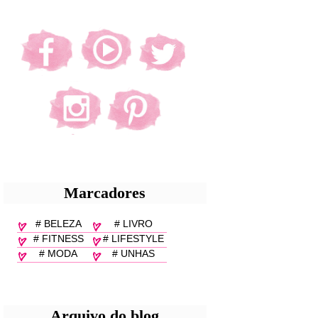
Marcadores
# BELEZA
# LIVRO
# FITNESS
# LIFESTYLE
# MODA
# UNHAS
Arquivo do blog