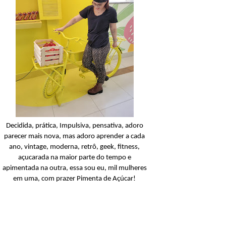
Balanceada
Açucarando: Palmoliv
Naturals Neutro Limpie
Balanceada Shampoo
Ler o post
Decidida, prática, Impulsiva, pensativa, adoro
parecer mais nova, mas adoro aprender a cada
ano, vintage, moderna, retrô, geek, fitness,
açucarada na maior parte do tempo e
apimentada na outra, essa sou eu, mil mulheres
em uma, com prazer Pimenta de Açúcar!