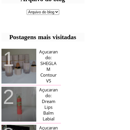
Postagens mais visitadas
Açucaran
do:
SHEGLA
M
Contour
VS
Bronzer!
Açucaran
HELLO AÇUCARADAS, E NESTE
do:
MÊS CHEGOU AQUI EM CASA UMA
Dream
CAIXA RECHEADA DE SHEGLAM,
Lips
TINHA BLUSH, ILUMINADORES E
TODOS OS BRONZER E
Balm
CONTORNOS ...
Labial
Magico
Açucaran