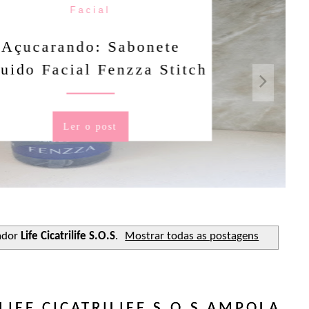
Facial
rando: Sabonete
Facial Fenzza Stitch
Ler o post
ador
Life Cicatrilife S.O.S
.
Mostrar todas as postagens
IFE CICATRILIFE S.O.S AMPOLA