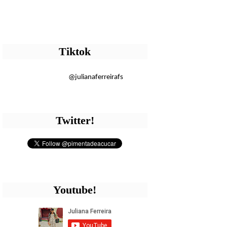
Tiktok
@julianaferreirafs
Twitter!
Youtube!