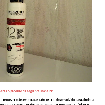
senta o produto da seguinte maneira:
ara proteger e desembaraçar cabelos. Foi desenvolvido para ajudar a
mpo e para prevenir os danos causados por processos químicos e