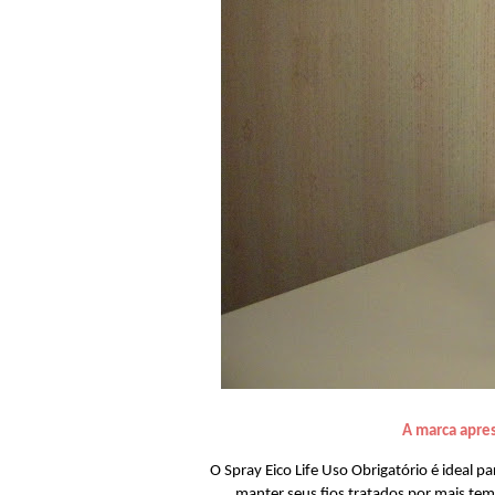
A marca apre
O Spray Eico Life Uso Obrigatório é ideal p
manter seus fios tratados por mais te