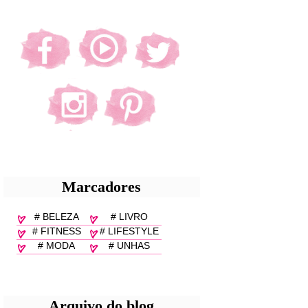
Marcadores
# BELEZA
# LIVRO
# FITNESS
# LIFESTYLE
# MODA
# UNHAS
Arquivo do blog