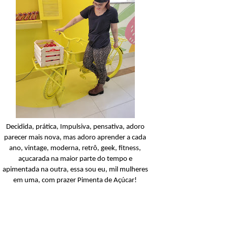
Condicionador
Açucarando: Shampoo 
Condicionador Novex Rit
Dorama!
Ler o post
Decidida, prática, Impulsiva, pensativa, adoro
parecer mais nova, mas adoro aprender a cada
ano, vintage, moderna, retrô, geek, fitness,
açucarada na maior parte do tempo e
apimentada na outra, essa sou eu, mil mulheres
em uma, com prazer Pimenta de Açúcar!