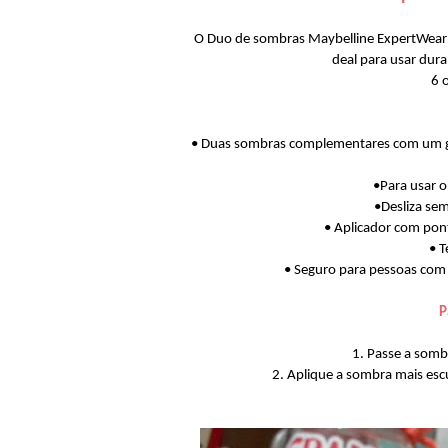
O Duo de sombras Maybelline ExpertWear é 
deal para usar dur
6 
• Duas sombras complementares com um gui
•Para usar 
•Desliza se
• Aplicador com pon
• T
• Seguro para pessoas com 
P
1. Passe a somb
2. Aplique a sombra mais es