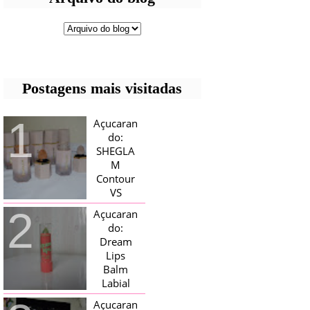
Postagens mais visitadas
Açucaran
do:
SHEGLA
M
Contour
VS
Bronzer!
Açucaran
HELLO AÇUCARADAS, E NESTE
do:
MÊS CHEGOU AQUI EM CASA UMA
Dream
CAIXA RECHEADA DE SHEGLAM,
Lips
TINHA BLUSH, ILUMINADORES E
TODOS OS BRONZER E
Balm
CONTORNOS ...
Labial
Magico
Açucaran