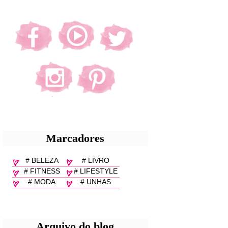
Marcadores
# BELEZA
# LIVRO
# FITNESS
# LIFESTYLE
# MODA
# UNHAS
Arquivo do blog