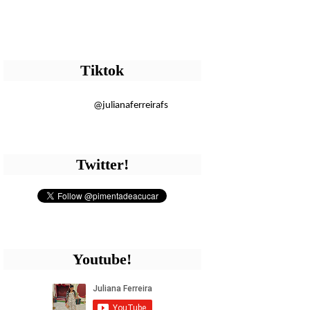
Tiktok
@julianaferreirafs
Twitter!
Youtube!