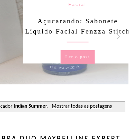
Facial
rando: Sabonete
Facial Fenzza Stitch
Ler o post
rcador
Indian Summer
.
Mostrar todas as postagens
BRA DUO MAYBELLINE EXPERT