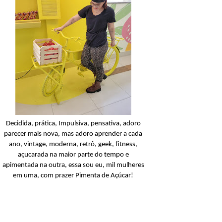
Condicionador
Açucarando: Shampoo 
Condicionador Novex Rit
Dorama!
Ler o post
Decidida, prática, Impulsiva, pensativa, adoro
parecer mais nova, mas adoro aprender a cada
ano, vintage, moderna, retrô, geek, fitness,
açucarada na maior parte do tempo e
apimentada na outra, essa sou eu, mil mulheres
em uma, com prazer Pimenta de Açúcar!