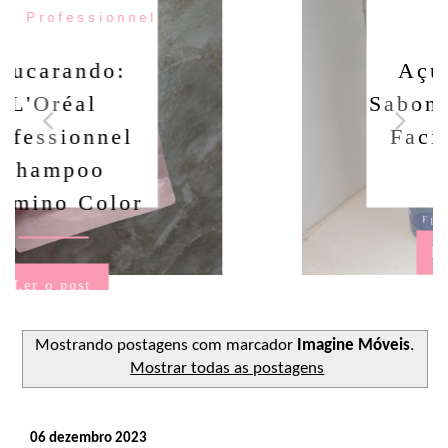
Facial
Açucarando:
Sabonete Líquido
Facial Fenzza
Stitch
Ler o post
Mostrando postagens com marcador
Imagine Móveis
.
Mostrar todas as postagens
06 dezembro 2023