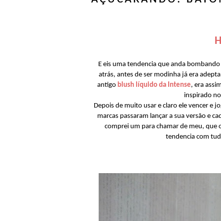
H
E eis uma tendencia que anda bombando n
atrás, antes de ser modinha já era adept
antigo
blush líquido da Intense
, era assi
inspirado no
Depois de muito usar e claro ele vencer e j
marcas passaram lançar a sua versão e cad
comprei um para chamar de meu, que o 
tendencia com tudo