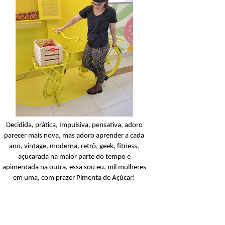
Condicionador
Açucarando: Shampoo 
Condicionador Novex Rit
Dorama!
Ler o post
Decidida, prática, Impulsiva, pensativa, adoro
parecer mais nova, mas adoro aprender a cada
ano, vintage, moderna, retrô, geek, fitness,
açucarada na maior parte do tempo e
apimentada na outra, essa sou eu, mil mulheres
em uma, com prazer Pimenta de Açúcar!