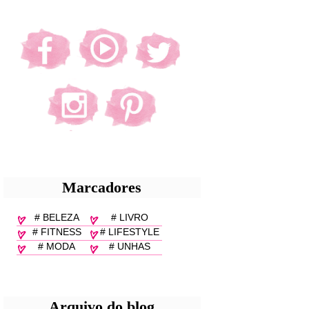
Marcadores
# BELEZA
# LIVRO
# FITNESS
# LIFESTYLE
# MODA
# UNHAS
Arquivo do blog