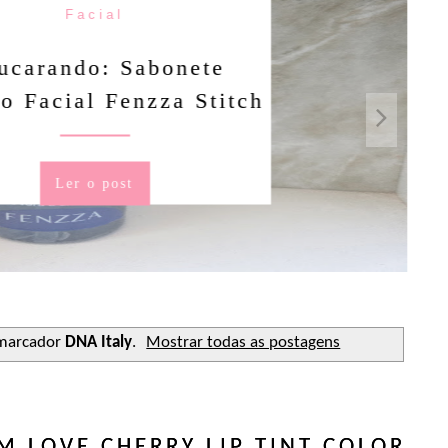
Facial
rando: Sabonete
Facial Fenzza Stitch
Ler o post
marcador
DNA Italy
.
Mostrar todas as postagens
 LOVE CHERRY LIP TINT COLOR