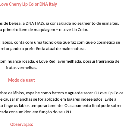
ove Cherry Lip Color DNA Italy
as de beleza, a DNA ITALY, já consagrada no segmento de esmaltes,
seu primeiro item de maquiagem – o Love Lip Color.
os lábios, conta com uma tecnologia que faz com que o cosmético se
reforçando a preferência atual de make natural.
 com nuance rosada, e Love Red, avermelhada, possui fragrância de
frutas vermelhas.
Modo de usar:
obre os lábios, espalhe como batom e aguarde secar. O Love Lip Color
 causar manchas se for aplicado em lugares indesejados. Evite a
to tinge os lábios temporariamente. O acabamento final pode sofrer
 cada consumidor, em função do seu PH.
Observação: