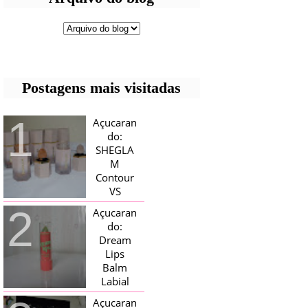
Postagens mais visitadas
Açucaran
do:
SHEGLA
M
Contour
VS
Bronzer!
Açucaran
HELLO AÇUCARADAS, E NESTE
do:
MÊS CHEGOU AQUI EM CASA UMA
Dream
CAIXA RECHEADA DE SHEGLAM,
Lips
TINHA BLUSH, ILUMINADORES E
TODOS OS BRONZER E
Balm
CONTORNOS ...
Labial
Magico
Açucaran