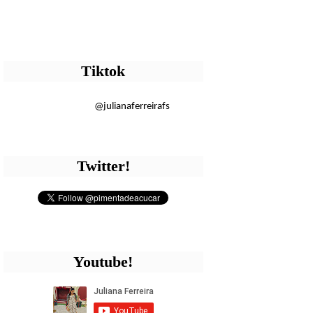
Tiktok
@julianaferreirafs
Twitter!
Youtube!