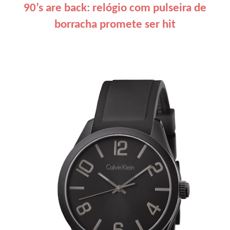
90’s are back: relógio com pulseira de
borracha promete ser hit