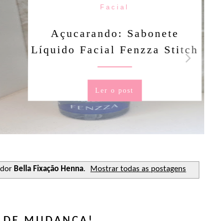
Facial
rando: Sabonete
Facial Fenzza Stitch
Ler o post
ador
Bella Fixação Henna
.
Mostrar todas as postagens
A DE MUDANÇA!