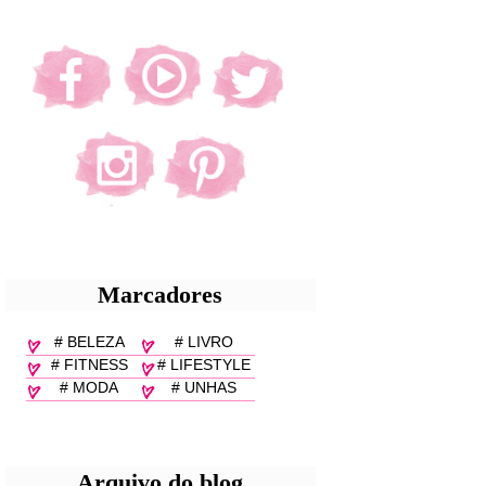
Marcadores
# BELEZA
# LIVRO
# FITNESS
# LIFESTYLE
# MODA
# UNHAS
Arquivo do blog