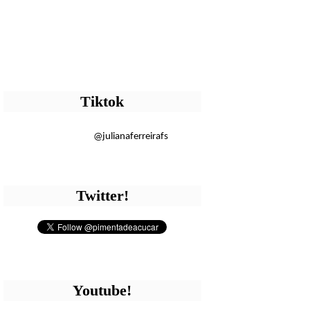
Tiktok
@julianaferreirafs
Twitter!
Youtube!