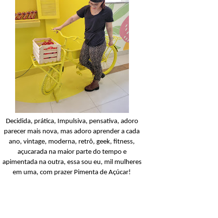
Condicionador
Açucarando: Shampoo 
Condicionador Novex Rit
Dorama!
Ler o post
Decidida, prática, Impulsiva, pensativa, adoro
parecer mais nova, mas adoro aprender a cada
ano, vintage, moderna, retrô, geek, fitness,
açucarada na maior parte do tempo e
apimentada na outra, essa sou eu, mil mulheres
em uma, com prazer Pimenta de Açúcar!