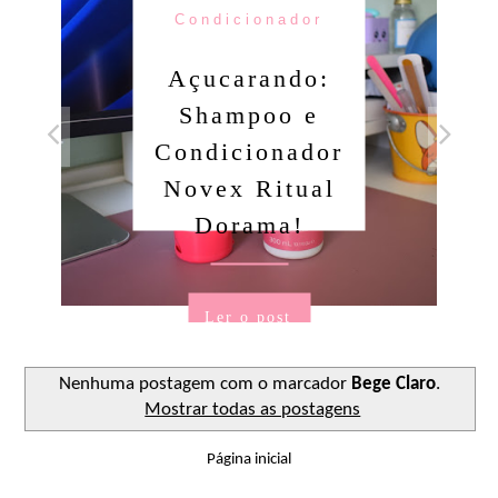
Condicionador
Açucarando:
Shampoo e
Condicionador
Novex Ritual
Dorama!
Ler o post
Nenhuma postagem com o marcador
Bege Claro
.
Mostrar todas as postagens
Página inicial