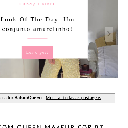
Candy Colors
Of The Day: Um
nto amarelinho!
Ler o post
arcador
BatomQueen
.
Mostrar todas as postagens
TOM QUEEN MAKEUP COR 07!