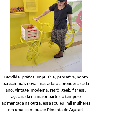
Balanceada
Açucarando: Palmoliv
Naturals Neutro Limpie
Balanceada Shampoo
Ler o post
Decidida, prática, Impulsiva, pensativa, adoro
parecer mais nova, mas adoro aprender a cada
ano, vintage, moderna, retrô, geek, fitness,
açucarada na maior parte do tempo e
apimentada na outra, essa sou eu, mil mulheres
em uma, com prazer Pimenta de Açúcar!