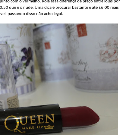
junto com o vermelho. Rola essa diferença de preço entre lojas por
,50 que é o nude. Uma dica é procurar bastante e até $6.00 reais
vel, passando disso não acho legal.