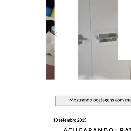
Look 
conju
Mostrando postagens com m
10 setembro 2015
AÇUCARANDO: BA