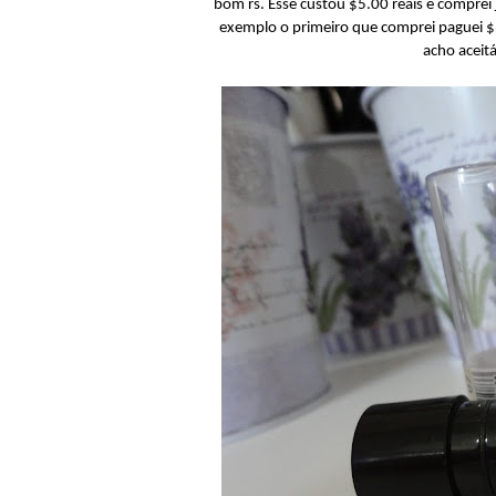
bom rs. Esse custou $5.00 reais e comprei 
exemplo o primeiro que comprei paguei $3
acho aceitá