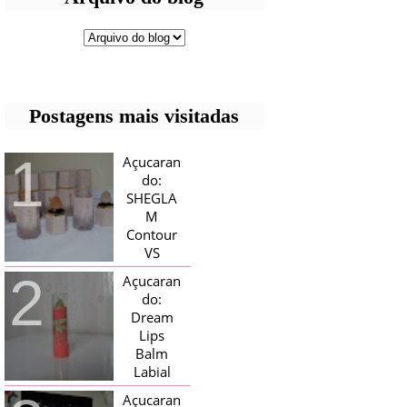
Postagens mais visitadas
Açucaran
do:
SHEGLA
M
Contour
VS
Bronzer!
Açucaran
HELLO AÇUCARADAS, E NESTE
do:
MÊS CHEGOU AQUI EM CASA UMA
Dream
CAIXA RECHEADA DE SHEGLAM,
Lips
TINHA BLUSH, ILUMINADORES E
TODOS OS BRONZER E
Balm
CONTORNOS ...
Labial
Magico
Açucaran