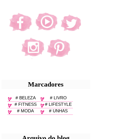
Marcadores
# BELEZA
# LIVRO
# FITNESS
# LIFESTYLE
# MODA
# UNHAS
Arquivo do blog