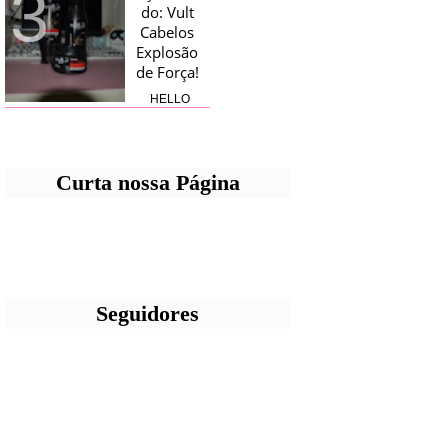
Kiwi Party Rubyrose!
do: Vult
HELLO AÇUCARADAS, SEXTOU
Cabelos
COM RESENHA ESQUECIDA
Explosão
RSRSRS, ASSUMO QUE IA ATÉ
de Força!
RESENHAR OUTRA COISA MAS VI
QUE NÃO FOTOGRAFEI A OUTRA
COISA OU ...
HELLO
AÇUCARAD
AS, E CONTINUANDO PONDO EM
DIA TUDO QUE USEI DE CABELOS,
NA BLACK FRIDAY ANO PASSADO,
ME JOGUEI COM TUDO NA
Curta nossa Página
PROMOÇÃO QUE TEVE ...
Seguidores