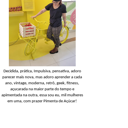
Condicionador
Açucarando: Shampoo 
Condicionador Novex Rit
Dorama!
Ler o post
Decidida, prática, Impulsiva, pensativa, adoro
parecer mais nova, mas adoro aprender a cada
ano, vintage, moderna, retrô, geek, fitness,
açucarada na maior parte do tempo e
apimentada na outra, essa sou eu, mil mulheres
em uma, com prazer Pimenta de Açúcar!