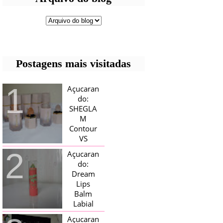
Postagens mais visitadas
Açucaran
do:
SHEGLA
M
Contour
VS
Bronzer!
Açucaran
HELLO AÇUCARADAS, E NESTE
do:
MÊS CHEGOU AQUI EM CASA UMA
Dream
CAIXA RECHEADA DE SHEGLAM,
Lips
TINHA BLUSH, ILUMINADORES E
TODOS OS BRONZER E
Balm
CONTORNOS ...
Labial
Magico
Açucaran