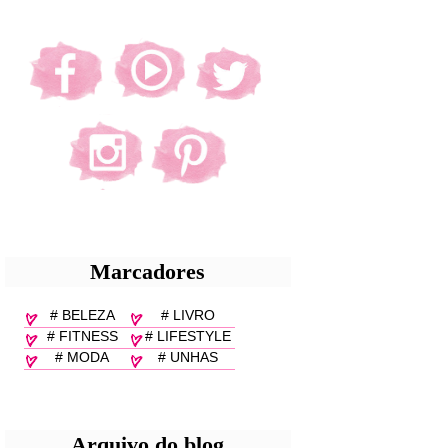
Marcadores
# BELEZA
# LIVRO
# FITNESS
# LIFESTYLE
# MODA
# UNHAS
Arquivo do blog