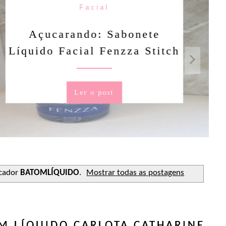
Facial
rando: Sabonete
Facial Fenzza Stitch
Ler o post
cador
BATOMLÍQUIDO
.
Mostrar todas as postagens
M LÍQUIDO CARLOTA CATHARINE