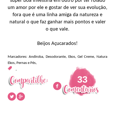
super boa investiria em outro por ter rolado
um amor por ele e gostar de ver sua evolução,
fora que é uma linha amiga da natureza e
natural o que faz ganhar mais pontos e valer
o que vale.
Beijos Açucarados!
Marcadores:
Andiroba
,
Desodorante
,
Ekos
,
Gel Creme
,
Natura
Ekos
,
Pernas e Pés
,
,
33