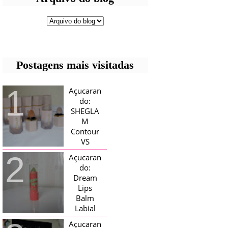
Postagens mais visitadas
Açucaran
do:
SHEGLA
M
Contour
VS
Bronzer!
Açucaran
HELLO AÇUCARADAS, E NESTE
do:
MÊS CHEGOU AQUI EM CASA UMA
Dream
CAIXA RECHEADA DE SHEGLAM,
Lips
TINHA BLUSH, ILUMINADORES E
TODOS OS BRONZER E
Balm
CONTORNOS ...
Labial
Magico
Açucaran