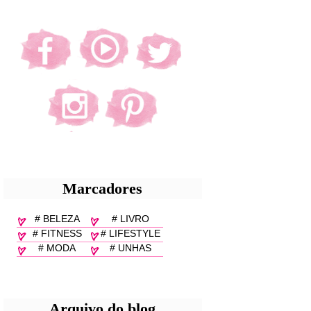
Marcadores
# BELEZA
# LIVRO
# FITNESS
# LIFESTYLE
# MODA
# UNHAS
Arquivo do blog