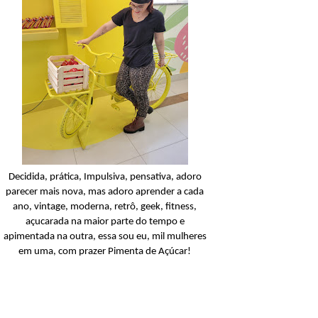
Condicionador
Açucarando: Shampoo 
Condicionador Novex Rit
Dorama!
Ler o post
Decidida, prática, Impulsiva, pensativa, adoro
parecer mais nova, mas adoro aprender a cada
ano, vintage, moderna, retrô, geek, fitness,
açucarada na maior parte do tempo e
apimentada na outra, essa sou eu, mil mulheres
em uma, com prazer Pimenta de Açúcar!