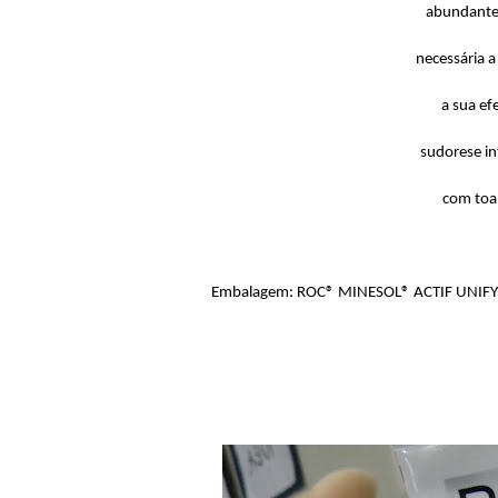
abundantem
necessária 
a sua ef
sudorese in
com toal
Embalagem: ROC® MINESOL® ACTIF UNIFY Ti