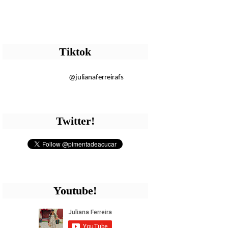
Tiktok
@julianaferreirafs
Twitter!
Youtube!