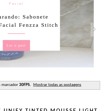
Facial
rando: Sabonete
Facial Fenzza Stitch
Ler o post
m marcador
30FPS
.
Mostrar todas as postagens
F UNIFY TINTED MOUSSE LIGHT