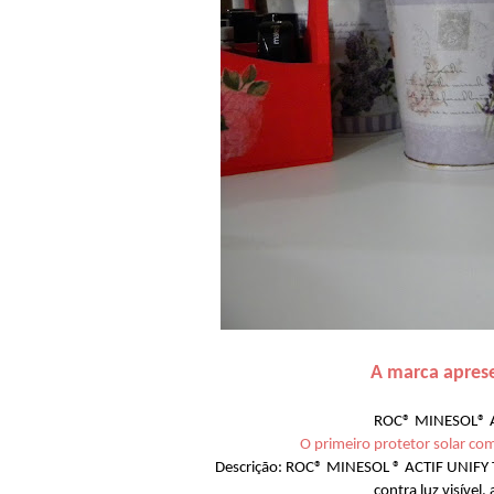
A marca aprese
ROC® MINESOL® A
O primeiro protetor solar com
Descrição: ROC® MINESOL ® ACTIF UNIFY 
contra luz visível