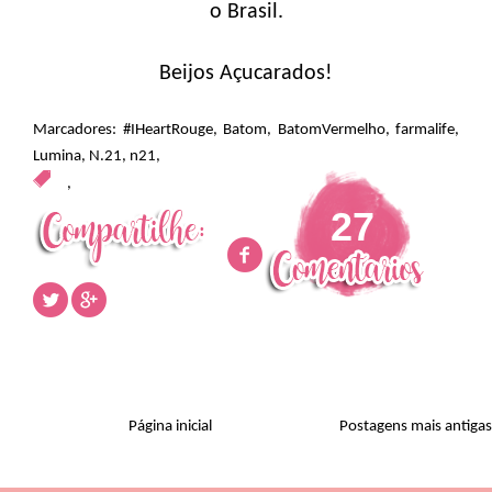
o Brasil.
Beijos Açucarados!
Marcadores:
#IHeartRouge
,
Batom
,
BatomVermelho
,
farmalife
,
Lumina
,
N.21
,
n21
,
,
27
Página inicial
Postagens mais antigas