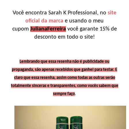
Você encontra Sarah K Professional, no
site
oficial da marca
e usando o meu
cupom
JulianaFerreira
você garante 15% de
desconto em todo o site!
Lembrando que essa resenha não é publicidade ou
propaganda, são apenas recebidos que ganhei para testar. E
claro que essa resenha, assim como todas as outras serão
totalmente sinceras e transparentes, como vocês sabem que
sempre faço
.