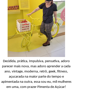
Condicionador
Açucarando: Shampoo 
Condicionador Novex Rit
Dorama!
Ler o post
Decidida, prática, Impulsiva, pensativa, adoro
parecer mais nova, mas adoro aprender a cada
ano, vintage, moderna, retrô, geek, fitness,
açucarada na maior parte do tempo e
apimentada na outra, essa sou eu, mil mulheres
em uma, com prazer Pimenta de Açúcar!