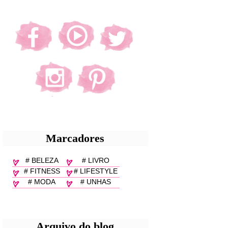
Marcadores
# BELEZA
# LIVRO
# FITNESS
# LIFESTYLE
# MODA
# UNHAS
Arquivo do blog