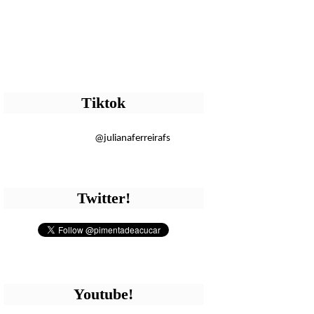
Tiktok
@julianaferreirafs
Twitter!
Youtube!