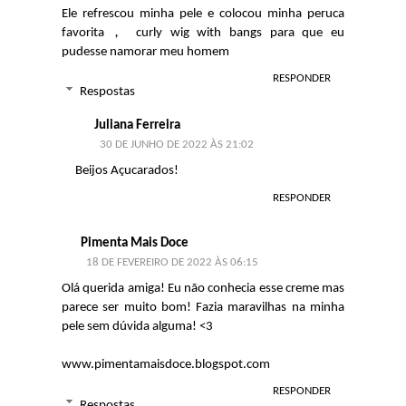
Ele refrescou minha pele e colocou minha peruca
favorita，
curly wig with bangs
para que eu
pudesse namorar meu homem
RESPONDER
Respostas
Juliana Ferreira
30 DE JUNHO DE 2022 ÀS 21:02
Beijos Açucarados!
RESPONDER
Pimenta Mais Doce
18 DE FEVEREIRO DE 2022 ÀS 06:15
Olá querida amiga! Eu não conhecia esse creme mas
parece ser muito bom! Fazia maravilhas na minha
pele sem dúvida alguma! <3
www.pimentamaisdoce.blogspot.com
RESPONDER
Respostas