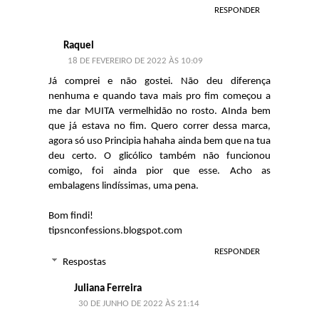
RESPONDER
Raquel
18 DE FEVEREIRO DE 2022 ÀS 10:09
Já comprei e não gostei. Não deu diferença
nenhuma e quando tava mais pro fim começou a
me dar MUITA vermelhidão no rosto. AInda bem
que já estava no fim. Quero correr dessa marca,
agora só uso Principia hahaha ainda bem que na tua
deu certo. O glicólico também não funcionou
comigo, foi ainda pior que esse. Acho as
embalagens lindíssimas, uma pena.
Bom findi!
tipsnconfessions.blogspot.com
RESPONDER
Respostas
Juliana Ferreira
30 DE JUNHO DE 2022 ÀS 21:14