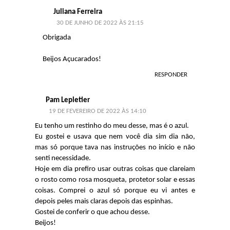
Juliana Ferreira
30 DE JUNHO DE 2022 ÀS 21:15
Obrigada
Beijos Açucarados!
RESPONDER
Pam Lepletier
19 DE FEVEREIRO DE 2022 ÀS 14:10
Eu tenho um restinho do meu desse, mas é o azul.
Eu gostei e usava que nem você dia sim dia não,
mas só porque tava nas instruções no início e não
senti necessidade.
Hoje em dia prefiro usar outras coisas que clareiam
o rosto como rosa mosqueta, protetor solar e essas
coisas. Comprei o azul só porque eu vi antes e
depois peles mais claras depois das espinhas.
Gostei de conferir o que achou desse.
Beijos!