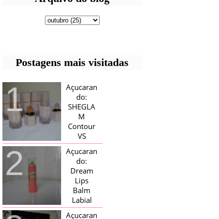
Postagens mais visitadas
Açucaran
do:
SHEGLA
M
Contour
VS
Bronzer!
Açucaran
HELLO AÇUCARADAS, E NESTE
do:
MÊS CHEGOU AQUI EM CASA UMA
Dream
CAIXA RECHEADA DE SHEGLAM,
Lips
TINHA BLUSH, ILUMINADORES E
TODOS OS BRONZER E
Balm
CONTORNOS ...
Labial
Magico
Açucaran