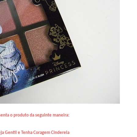
senta o produto da seguinte maneira:
eja Gentil e Tenha Coragem Cinderela