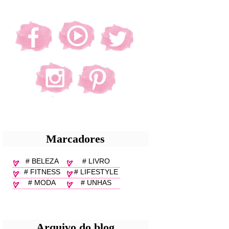
Marcadores
# BELEZA
# LIVRO
# FITNESS
# LIFESTYLE
# MODA
# UNHAS
Arquivo do blog