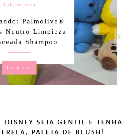
Balanceada
ando: Palmolive®
s Neutro Limpieza
nceada Shampoo
Ler o post
 DISNEY SEJA GENTIL E TENHA
ERELA, PALETA DE BLUSH!