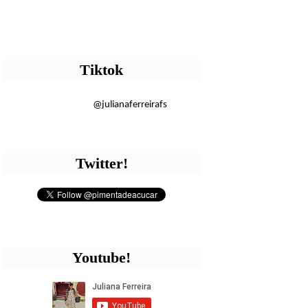
Tiktok
@julianaferreirafs
Twitter!
Youtube!