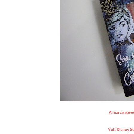
A marca apre
Vult Disney S