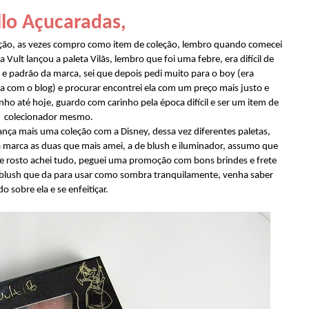
lo Açucaradas,
ação, as vezes compro como item de coleção, lembro quando comecei
ult lançou a paleta Vilãs, lembro que foi uma febre, era difícil de
 e padrão da marca, sei que depois pedi muito para o boy (era
 com o blog) e procurar encontrei ela com um preço mais justo e
nho até hoje, guardo com carinho pela época difícil e ser um item de
colecionador mesmo.
lança mais uma coleção com a Disney, dessa vez diferentes paletas,
 marca as duas que mais amei, a de blush e iluminador, assumo que
de rosto achei tudo, peguei uma promoção com bons brindes e frete
de blush que da para usar como sombra tranquilamente, venha saber
do sobre ela e se enfeitiçar.