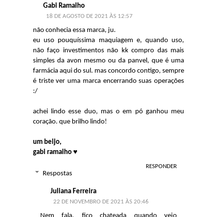
Gabi Ramalho
18 DE AGOSTO DE 2021 ÀS 12:57
não conhecia essa marca, ju.
eu uso pouquíssima maquiagem e, quando uso,
não faço investimentos não kk compro das mais
simples da avon mesmo ou da panvel, que é uma
farmácia aqui do sul. mas concordo contigo, sempre
é triste ver uma marca encerrando suas operações
:/
achei lindo esse duo, mas o em pó ganhou meu
coração. que brilho lindo!
um beijo,
gabi ramalho ♥
RESPONDER
Respostas
Juliana Ferreira
22 DE NOVEMBRO DE 2021 ÀS 20:46
Nem fala, fico chateada quando vejo