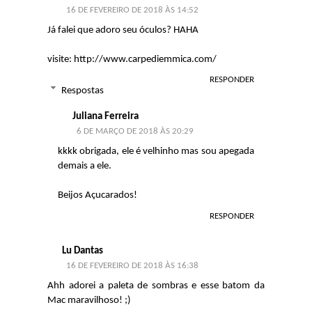
16 DE FEVEREIRO DE 2018 ÀS 14:52
Já falei que adoro seu óculos? HAHA
visite: http://www.carpediemmica.com/
RESPONDER
Respostas
Juliana Ferreira
6 DE MARÇO DE 2018 ÀS 20:29
kkkk obrigada, ele é velhinho mas sou apegada
demais a ele.
Beijos Açucarados!
RESPONDER
Lu Dantas
16 DE FEVEREIRO DE 2018 ÀS 16:38
Ahh adorei a paleta de sombras e esse batom da
Mac maravilhoso! ;)