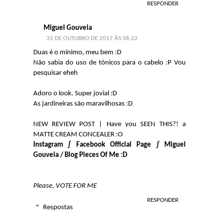
RESPONDER
Miguel Gouveia
31 DE OUTUBRO DE 2017 ÀS 06:22
Duas é o mínimo, meu bem :D
Não sabia do uso de tónicos para o cabelo :P Vou
pesquisar eheh
Adoro o look. Super jovial :D
As jardineiras são maravilhosas :D
NEW REVIEW POST | Have you SEEN THIS?! a
MATTE CREAM CONCEALER :O
Instagram
∫
Facebook Official Page
∫
Miguel
Gouveia / Blog Pieces Of Me :D
Please, VOTE FOR ME
RESPONDER
Respostas