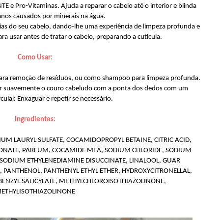
e Pro-Vitaminas. Ajuda a reparar o cabelo até o interior e blinda
anos causados por minerais na água.
ias do seu cabelo, dando-lhe uma experiência de limpeza profunda e
ara usar antes de tratar o cabelo, preparando a cutícula.
Como Usar:
para remoção de resíduos, ou como shampoo para limpeza profunda.
ear suavemente o couro cabeludo com a ponta dos dedos com um
ular. Enxaguar e repetir se necessário.
Ingredientes:
UM LAURYL SULFATE, COCAMIDOPROPYL BETAINE, CITRIC ACID,
FONATE, PARFUM, COCAMIDE MEA, SODIUM CHLORIDE, SODIUM
ISODIUM ETHYLENEDIAMINE DISUCCINATE, LINALOOL, GUAR
PANTHENOL, PANTHENYL ETHYL ETHER, HYDROXYCITRONELLAL,
BENZYL SALICYLATE, METHYLCHLOROISOTHIAZOLINONE,
ETHYLISOTHIAZOLINONE