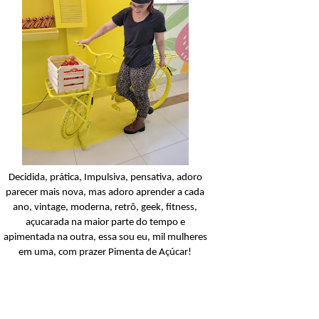
Condicionador
Açucarando: Shampoo 
Condicionador Novex Rit
Dorama!
Ler o post
Decidida, prática, Impulsiva, pensativa, adoro
parecer mais nova, mas adoro aprender a cada
ano, vintage, moderna, retrô, geek, fitness,
açucarada na maior parte do tempo e
apimentada na outra, essa sou eu, mil mulheres
em uma, com prazer Pimenta de Açúcar!