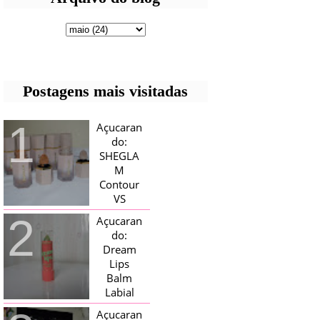
Postagens mais visitadas
Açucaran
do:
SHEGLA
M
Contour
VS
Bronzer!
Açucaran
HELLO AÇUCARADAS, E NESTE
do:
MÊS CHEGOU AQUI EM CASA UMA
Dream
CAIXA RECHEADA DE SHEGLAM,
Lips
TINHA BLUSH, ILUMINADORES E
TODOS OS BRONZER E
Balm
CONTORNOS ...
Labial
Magico
Açucaran