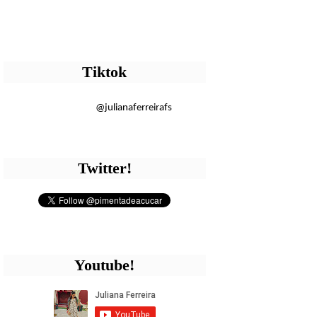
Tiktok
@julianaferreirafs
Twitter!
Youtube!