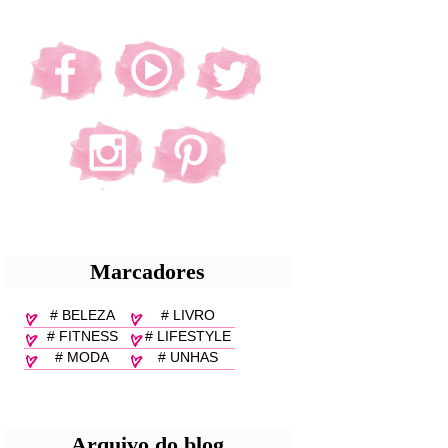
Marcadores
# BELEZA
# LIVRO
# FITNESS
# LIFESTYLE
# MODA
# UNHAS
Arquivo do blog