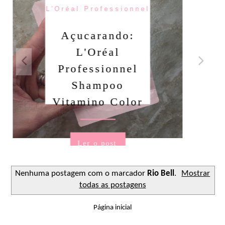
al Professionnel
çucarando:
Açu
L'Oréal
Sabone
ofessionnel
Faci
Shampoo
tamino Color
Le
Ler o post
Nenhuma postagem com o marcador
Rio Bell
.
Mostrar
todas as postagens
Página inicial