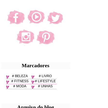
Marcadores
# BELEZA
# LIVRO
# FITNESS
# LIFESTYLE
# MODA
# UNHAS
Arquivo do blog