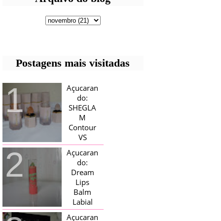
Postagens mais visitadas
Açucaran
do:
SHEGLA
M
Contour
VS
Bronzer!
Açucaran
HELLO AÇUCARADAS, E NESTE
do:
MÊS CHEGOU AQUI EM CASA UMA
Dream
CAIXA RECHEADA DE SHEGLAM,
Lips
TINHA BLUSH, ILUMINADORES E
TODOS OS BRONZER E
Balm
CONTORNOS ...
Labial
Magico
Açucaran