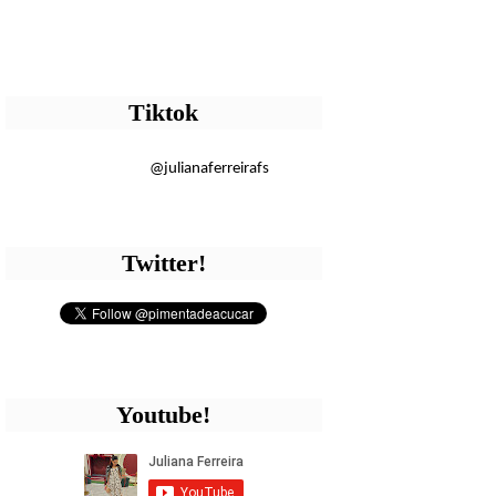
Tiktok
@julianaferreirafs
Twitter!
Youtube!