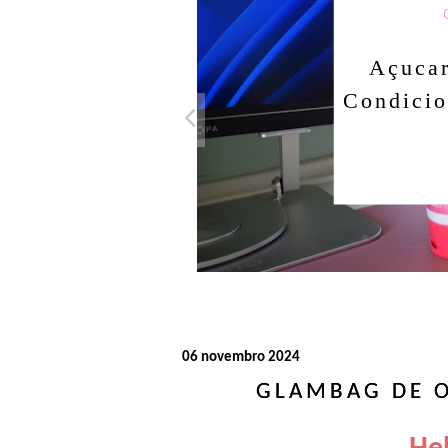
Condicionado
Açucarando: Sha
Condicionador Nov
Dorama!
Ler o post
06 novembro 2024
GLAMBAG DE O