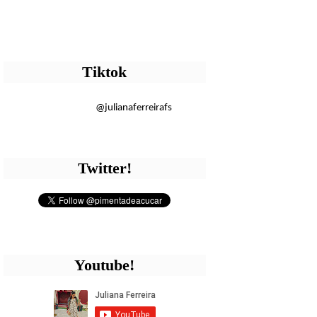
Tiktok
@julianaferreirafs
Twitter!
Youtube!