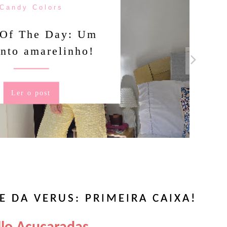
Balanceada
arando: Palmolive®
als Neutro Limpieza
anceada Shampoo
Ler o post
 DA VERUS: PRIMEIRA CAIXA!