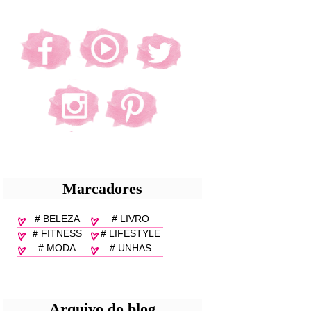
Marcadores
# BELEZA
# LIVRO
# FITNESS
# LIFESTYLE
# MODA
# UNHAS
Arquivo do blog