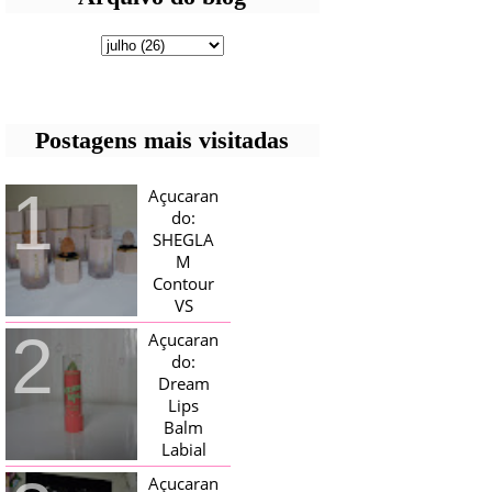
Postagens mais visitadas
Açucaran
do:
SHEGLA
M
Contour
VS
Bronzer!
Açucaran
HELLO AÇUCARADAS, E NESTE
do:
MÊS CHEGOU AQUI EM CASA UMA
Dream
CAIXA RECHEADA DE SHEGLAM,
Lips
TINHA BLUSH, ILUMINADORES E
TODOS OS BRONZER E
Balm
CONTORNOS ...
Labial
Magico
Açucaran