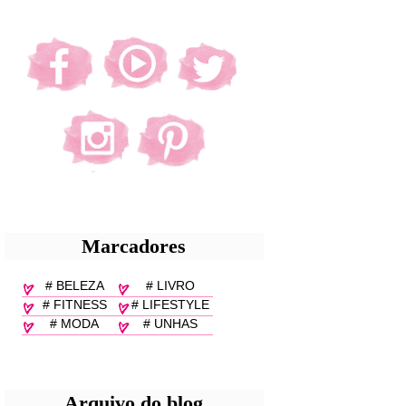
Marcadores
# BELEZA
# LIVRO
# FITNESS
# LIFESTYLE
# MODA
# UNHAS
Arquivo do blog