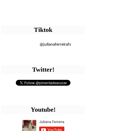
Tiktok
@julianaferreirafs
Twitter!
Youtube!