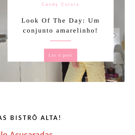
Candy Colors
Of The Day: Um
nto amarelinho!
Ler o post
S BISTRÔ ALTA!