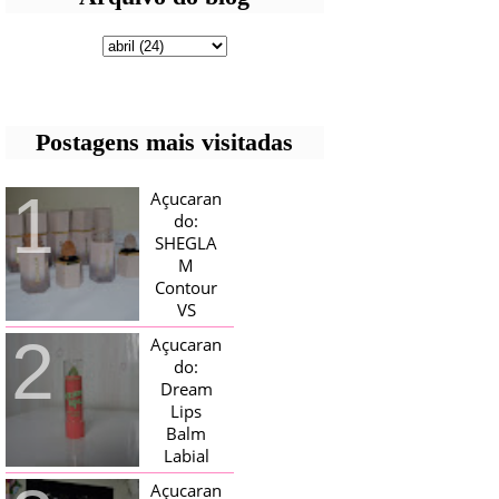
Postagens mais visitadas
Açucaran
do:
SHEGLA
M
Contour
VS
Bronzer!
Açucaran
HELLO AÇUCARADAS, E NESTE
do:
MÊS CHEGOU AQUI EM CASA UMA
Dream
CAIXA RECHEADA DE SHEGLAM,
Lips
TINHA BLUSH, ILUMINADORES E
TODOS OS BRONZER E
Balm
CONTORNOS ...
Labial
Magico
Açucaran