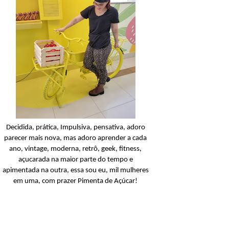
Balanceada
Açucarando: Palmoliv
Naturals Neutro Limpie
Balanceada Shampoo
Ler o post
Decidida, prática, Impulsiva, pensativa, adoro
parecer mais nova, mas adoro aprender a cada
ano, vintage, moderna, retrô, geek, fitness,
açucarada na maior parte do tempo e
apimentada na outra, essa sou eu, mil mulheres
em uma, com prazer Pimenta de Açúcar!