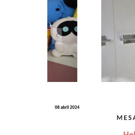
Look 
conju
08 abril 2024
MESA