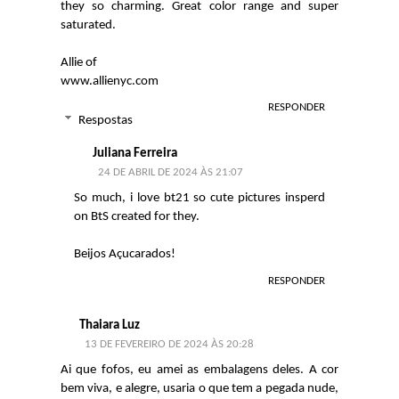
they so charming. Great color range and super
saturated.
Allie of
www.allienyc.com
RESPONDER
Respostas
Juliana Ferreira
24 DE ABRIL DE 2024 ÀS 21:07
So much, i love bt21 so cute pictures insperd
on BtS created for they.
Beijos Açucarados!
RESPONDER
Thaiara Luz
13 DE FEVEREIRO DE 2024 ÀS 20:28
Ai que fofos, eu amei as embalagens deles. A cor
bem viva, e alegre, usaria o que tem a pegada nude,