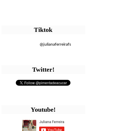
Tiktok
@julianaferreirafs
Twitter!
Youtube!