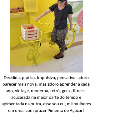
Condicionador
Açucarando: Shampoo 
Condicionador Novex Rit
Dorama!
Ler o post
Decidida, prática, Impulsiva, pensativa, adoro
parecer mais nova, mas adoro aprender a cada
ano, vintage, moderna, retrô, geek, fitness,
açucarada na maior parte do tempo e
apimentada na outra, essa sou eu, mil mulheres
em uma, com prazer Pimenta de Açúcar!