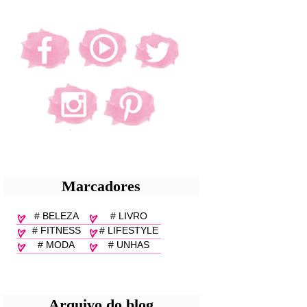
Marcadores
# BELEZA
# LIVRO
# FITNESS
# LIFESTYLE
# MODA
# UNHAS
Arquivo do blog