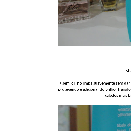
Sh
+ semi di lino limpa suavemente sem danif
protegendo e adicionando brilho. Transf
cabelos mais br