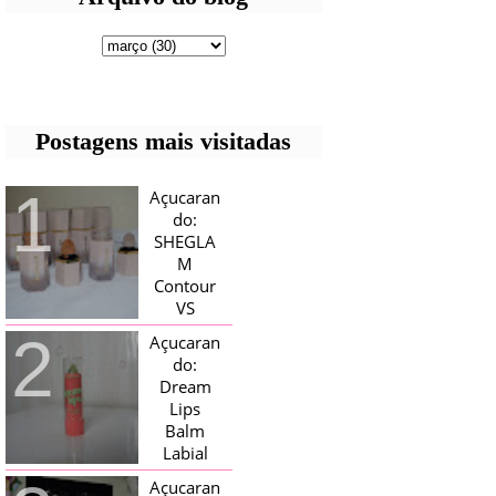
Postagens mais visitadas
Açucaran
do:
SHEGLA
M
Contour
VS
Bronzer!
Açucaran
HELLO AÇUCARADAS, E NESTE
do:
MÊS CHEGOU AQUI EM CASA UMA
Dream
CAIXA RECHEADA DE SHEGLAM,
Lips
TINHA BLUSH, ILUMINADORES E
TODOS OS BRONZER E
Balm
CONTORNOS ...
Labial
Magico
Açucaran