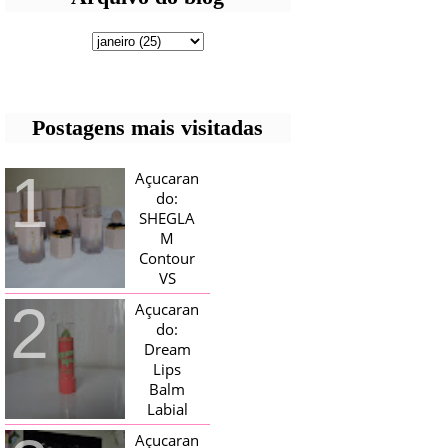
Postagens mais visitadas
Açucaran
do:
SHEGLA
M
Contour
VS
Bronzer!
Açucaran
HELLO AÇUCARADAS, E NESTE
do:
MÊS CHEGOU AQUI EM CASA UMA
Dream
CAIXA RECHEADA DE SHEGLAM,
Lips
TINHA BLUSH, ILUMINADORES E
TODOS OS BRONZER E
Balm
CONTORNOS ...
Labial
Magico
Açucaran