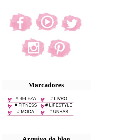
Marcadores
# BELEZA
# LIVRO
# FITNESS
# LIFESTYLE
# MODA
# UNHAS
Arquivo do blog