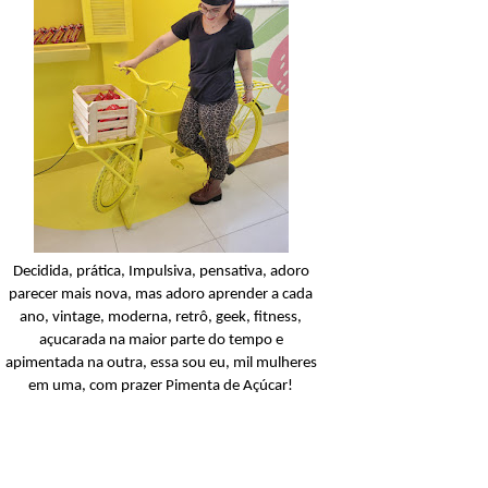
Condicionador
Açucarando: Shampoo 
Condicionador Novex Rit
Dorama!
Ler o post
Decidida, prática, Impulsiva, pensativa, adoro
parecer mais nova, mas adoro aprender a cada
ano, vintage, moderna, retrô, geek, fitness,
açucarada na maior parte do tempo e
apimentada na outra, essa sou eu, mil mulheres
em uma, com prazer Pimenta de Açúcar!