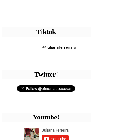
Tiktok
@julianaferreirafs
Twitter!
Youtube!