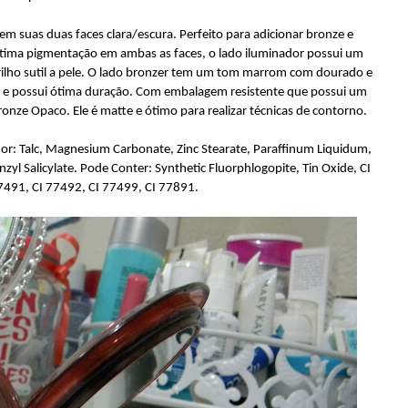
em suas duas faces clara/escura. Perfeito para adicionar bronze e
ótima pigmentação em ambas as faces, o lado iluminador possui um
lho sutil a pele. O lado bronzer tem um tom marrom com dourado e
lhar e possui ótima duração. Com embalagem resistente que possui um
onze Opaco. Ele é matte e ótimo para realizar técnicas de contorno.
r: Talc, Magnesium Carbonate, Zinc Stearate, Paraffinum Liquidum,
l Salicylate. Pode Conter: Synthetic Fluorphlogopite, Tin Oxide, CI
7491, CI 77492, CI 77499, CI 77891.