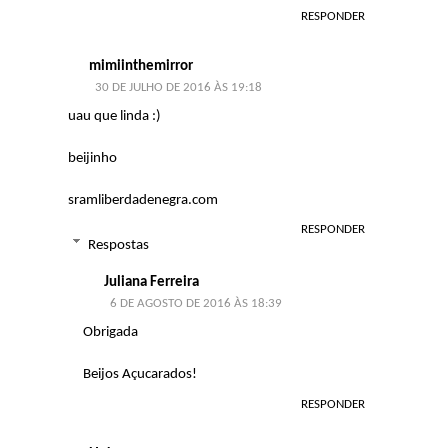
RESPONDER
mimiinthemirror
30 DE JULHO DE 2016 ÀS 19:18
uau que linda :)
beijinho
sramliberdadenegra.com
RESPONDER
Respostas
Juliana Ferreira
6 DE AGOSTO DE 2016 ÀS 18:39
Obrigada
Beijos Açucarados!
RESPONDER