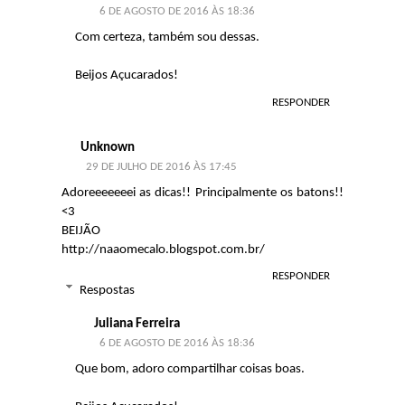
6 DE AGOSTO DE 2016 ÀS 18:36
Com certeza, também sou dessas.
Beijos Açucarados!
RESPONDER
Unknown
29 DE JULHO DE 2016 ÀS 17:45
Adoreeeeeeei as dicas!! Principalmente os batons!!
<3
BEIJÃO
http://naaomecalo.blogspot.com.br/
RESPONDER
Respostas
Juliana Ferreira
6 DE AGOSTO DE 2016 ÀS 18:36
Que bom, adoro compartilhar coisas boas.