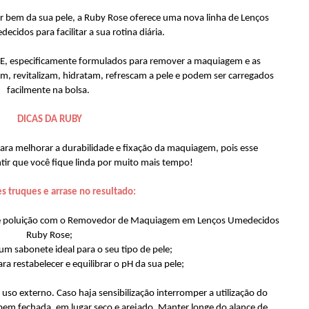
ar bem da sua pele, a Ruby Rose oferece uma nova linha de Lenços
ecidos para facilitar a sua rotina diária.
 E, especificamente formulados para remover a maquiagem e as
am, revitalizam, hidratam, refrescam a pele e podem ser carregados
facilmente na bolsa.
DICAS DA RUBY
ara melhorar a durabilidade e fixação da maquiagem, pois esse
tir que você fique linda por muito mais tempo!
es truques e arrase no resultado:
s e poluição com o Removedor de Maquiagem em Lenços Umedecidos
Ruby Rose;
um sabonete ideal para o seu tipo de pele;
ra restabelecer e equilibrar o pH da sua pele;
uso externo. Caso haja sensibilização interromper a utilização do
m fechada, em lugar seco e arejado. Manter longe do alance de