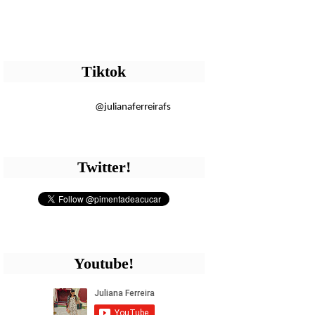
Tiktok
@julianaferreirafs
Twitter!
Youtube!