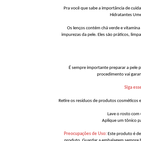
Pra você que sabe a importância de cuid
Hidratantes Umed
Os lenços contém chá verde e vitamina
impurezas da pele. Eles são práticos, limp
É sempre importante preparar a pele p
procedimento vai garan
Siga ess
Retire os resíduos de produtos cosmético
Lave o rosto com 
Aplique um tônico pa
Preocupações de Uso:
Este produto é de 
produto. Guardar a embalagem sempre be