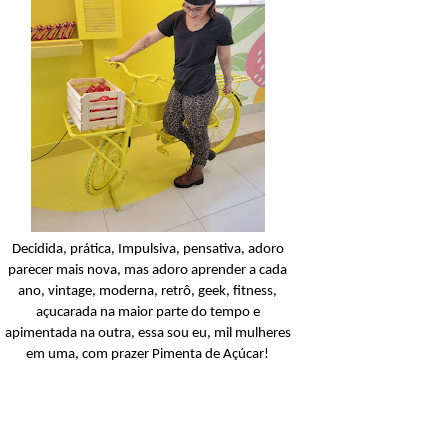
Condicionador
Açucarando: Shampoo 
Condicionador Novex Rit
Dorama!
Ler o post
Decidida, prática, Impulsiva, pensativa, adoro
parecer mais nova, mas adoro aprender a cada
ano, vintage, moderna, retrô, geek, fitness,
açucarada na maior parte do tempo e
apimentada na outra, essa sou eu, mil mulheres
em uma, com prazer Pimenta de Açúcar!