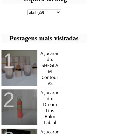
Postagens mais visitadas
Açucaran
do:
SHEGLA
M
Contour
VS
Bronzer!
Açucaran
HELLO AÇUCARADAS, E NESTE
do:
MÊS CHEGOU AQUI EM CASA UMA
Dream
CAIXA RECHEADA DE SHEGLAM,
Lips
TINHA BLUSH, ILUMINADORES E
TODOS OS BRONZER E
Balm
CONTORNOS ...
Labial
Magico
Açucaran