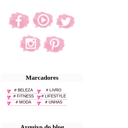
Marcadores
# BELEZA
# LIVRO
# FITNESS
# LIFESTYLE
# MODA
# UNHAS
Arquivo do blog