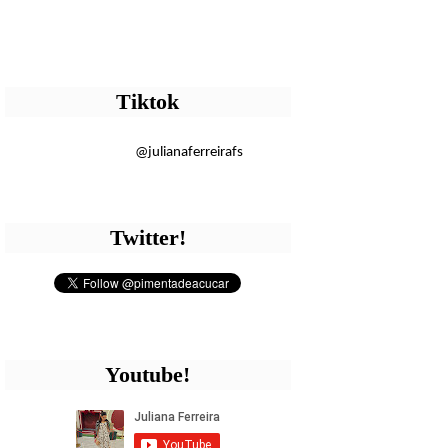
Tiktok
@julianaferreirafs
Twitter!
Youtube!