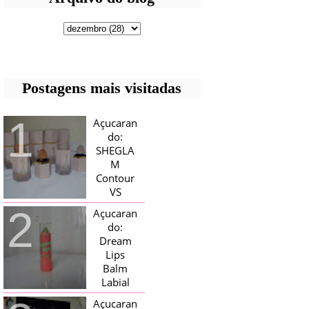
Postagens mais visitadas
Açucaran
do:
SHEGLA
M
Contour
VS
Bronzer!
Açucaran
HELLO AÇUCARADAS, E NESTE
do:
MÊS CHEGOU AQUI EM CASA UMA
Dream
CAIXA RECHEADA DE SHEGLAM,
Lips
TINHA BLUSH, ILUMINADORES E
TODOS OS BRONZER E
Balm
CONTORNOS ...
Labial
Magico
Açucaran