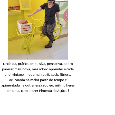
Candy Colors
Look Of The Day: U
conjunto amarelinho!
Ler o post
Decidida, prática, Impulsiva, pensativa, adoro
parecer mais nova, mas adoro aprender a cada
ano, vintage, moderna, retrô, geek, fitness,
açucarada na maior parte do tempo e
apimentada na outra, essa sou eu, mil mulheres
em uma, com prazer Pimenta de Açúcar!