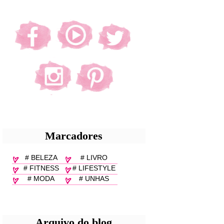
Marcadores
# BELEZA
# LIVRO
# FITNESS
# LIFESTYLE
# MODA
# UNHAS
Arquivo do blog