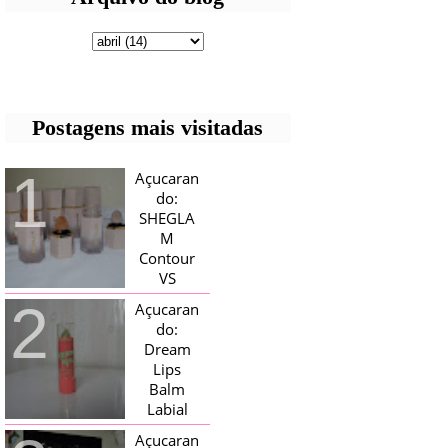
Postagens mais visitadas
Açucaran
do:
SHEGLA
M
Contour
VS
Bronzer!
Açucaran
HELLO AÇUCARADAS, E NESTE
do:
MÊS CHEGOU AQUI EM CASA UMA
Dream
CAIXA RECHEADA DE SHEGLAM,
Lips
TINHA BLUSH, ILUMINADORES E
TODOS OS BRONZER E
Balm
CONTORNOS ...
Labial
Magico
Açucaran