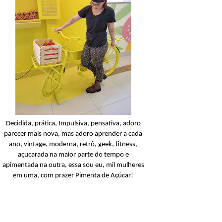
Condicionador
Açucarando: Shampoo 
Condicionador Novex Rit
Dorama!
Ler o post
Decidida, prática, Impulsiva, pensativa, adoro
parecer mais nova, mas adoro aprender a cada
ano, vintage, moderna, retrô, geek, fitness,
açucarada na maior parte do tempo e
apimentada na outra, essa sou eu, mil mulheres
em uma, com prazer Pimenta de Açúcar!