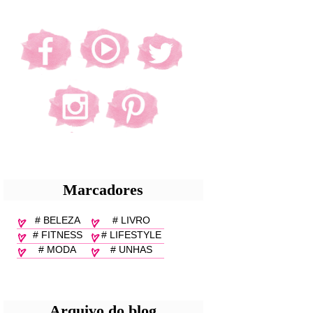
Marcadores
# BELEZA
# LIVRO
# FITNESS
# LIFESTYLE
# MODA
# UNHAS
Arquivo do blog