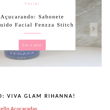
Facial
rando: Sabonete
Facial Fenzza Stitch
Ler o post
: VIVA GLAM RIHANNA!
ello Açucaradas,