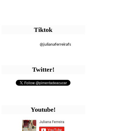
Tiktok
@julianaferreirafs
Twitter!
Youtube!