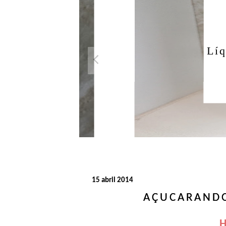
Açuca
Líquido 
15 abril 2014
AÇUCARANDO
H