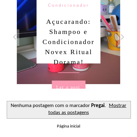
Condicionador
Açucarando:
Shampoo e
Condicionador
Novex Ritual
Dorama!
Ler o post
Nenhuma postagem com o marcador
Pregai
.
Mostrar
todas as postagens
Página inicial