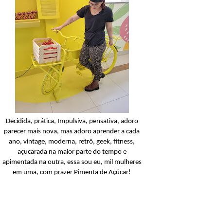
Condicionador
Açucarando: Shampoo 
Condicionador Novex Rit
Dorama!
Ler o post
Decidida, prática, Impulsiva, pensativa, adoro
parecer mais nova, mas adoro aprender a cada
ano, vintage, moderna, retrô, geek, fitness,
açucarada na maior parte do tempo e
apimentada na outra, essa sou eu, mil mulheres
em uma, com prazer Pimenta de Açúcar!