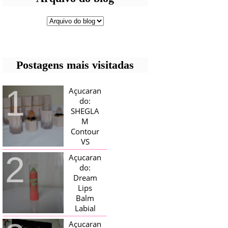
Postagens mais visitadas
Açucaran
do:
SHEGLA
M
Contour
VS
Bronzer!
Açucaran
HELLO AÇUCARADAS, E NESTE
do:
MÊS CHEGOU AQUI EM CASA UMA
Dream
CAIXA RECHEADA DE SHEGLAM,
Lips
TINHA BLUSH, ILUMINADORES E
TODOS OS BRONZER E
Balm
CONTORNOS ...
Labial
Magico
Açucaran