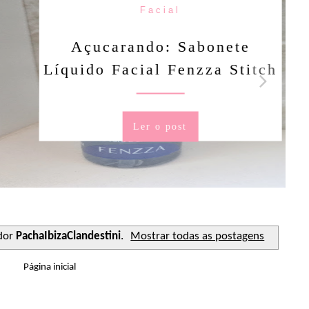
Facial
rando: Sabonete
Facial Fenzza Stitch
Ler o post
dor
PachaIbizaClandestini
.
Mostrar todas as postagens
Página inicial