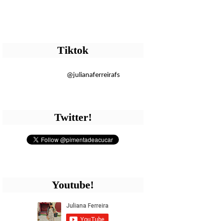
Tiktok
@julianaferreirafs
Twitter!
Youtube!