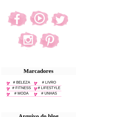
Marcadores
# BELEZA
# LIVRO
# FITNESS
# LIFESTYLE
# MODA
# UNHAS
Arquivo do blog