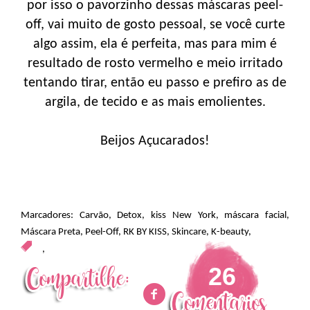
por isso o pavorzinho dessas máscaras peel-
off, vai muito de gosto pessoal, se você curte
algo assim, ela é perfeita, mas para mim é
resultado de rosto vermelho e meio irritado
tentando tirar, então eu passo e prefiro as de
argila, de tecido e as mais emolientes.
Beijos Açucarados!
Marcadores:
Carvão
,
Detox
,
kiss New York
,
máscara facial
,
Máscara Preta
,
Peel-Off
,
RK BY KISS
,
Skincare
,
K-beauty
,
,
26