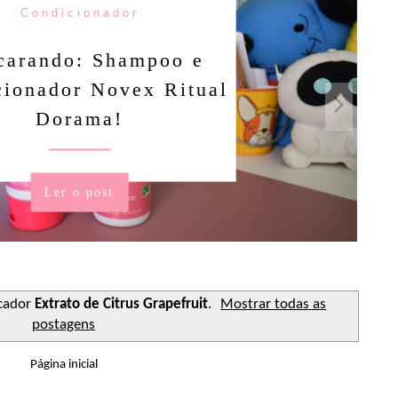
Condicionador
rando: Shampoo e
nador Novex Ritual
Dorama!
Ler o post
cador
Extrato de Citrus Grapefruit
.
Mostrar todas as
postagens
Página inicial