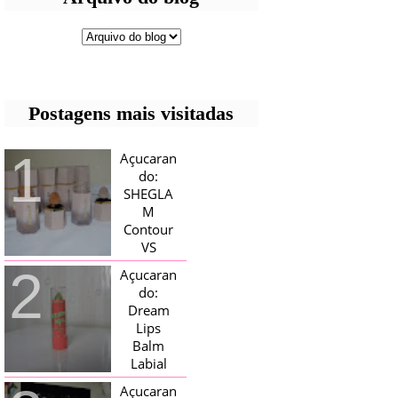
Postagens mais visitadas
Açucaran
do:
SHEGLA
M
Contour
VS
Bronzer!
Açucaran
HELLO AÇUCARADAS, E NESTE
do:
MÊS CHEGOU AQUI EM CASA UMA
Dream
CAIXA RECHEADA DE SHEGLAM,
Lips
TINHA BLUSH, ILUMINADORES E
TODOS OS BRONZER E
Balm
CONTORNOS ...
Labial
Magico
Açucaran