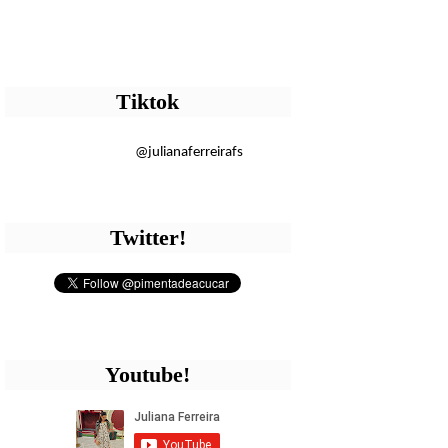
Tiktok
@julianaferreirafs
Twitter!
Youtube!