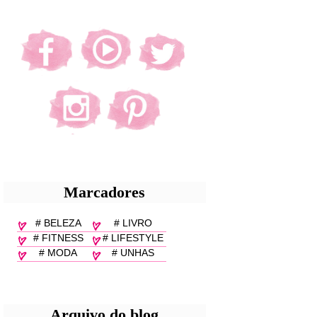
Marcadores
# BELEZA
# LIVRO
# FITNESS
# LIFESTYLE
# MODA
# UNHAS
Arquivo do blog