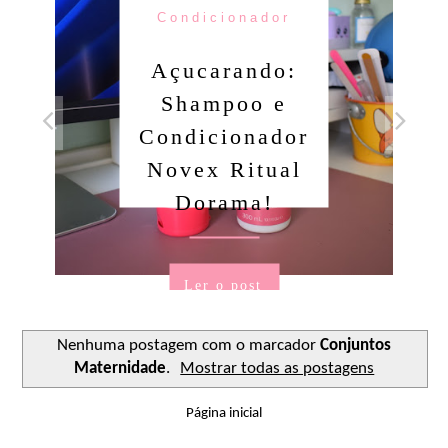
Condicionador
Açucarando:
Shampoo e
Condicionador
Novex Ritual
Dorama!
Ler o post
Nenhuma postagem com o marcador
Conjuntos
Maternidade
.
Mostrar todas as postagens
Página inicial